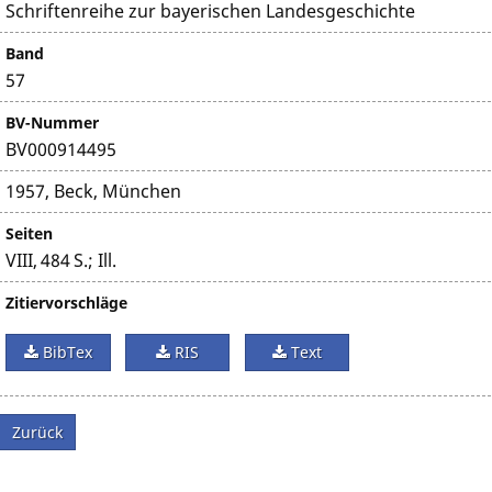
Schriftenreihe zur bayerischen Landesgeschichte
Band
57
BV-Nummer
BV000914495
1957, Beck, München
Seiten
VIII, 484 S.; Ill.
Zitiervorschläge
BibTex
RIS
Text
Zurück