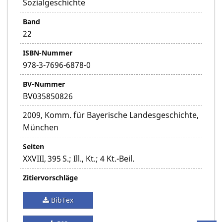
Sozialgeschichte
Band
22
ISBN-Nummer
978-3-7696-6878-0
BV-Nummer
BV035850826
2009, Komm. für Bayerische Landesgeschichte,
München
Seiten
XXVIII, 395 S.; Ill., Kt.; 4 Kt.-Beil.
Zitiervorschläge
BibTex