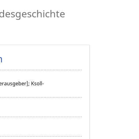
desgeschichte
n
rausgeber]; Ksoll-