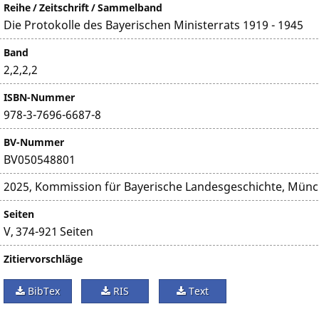
Reihe / Zeitschrift / Sammelband
Die Protokolle des Bayerischen Ministerrats 1919 - 1945
Band
2,2,2,2
ISBN-Nummer
978-3-7696-6687-8
BV-Nummer
BV050548801
2025, Kommission für Bayerische Landesgeschichte, Mün
Seiten
V, 374-921 Seiten
Zitiervorschläge
BibTex
RIS
Text