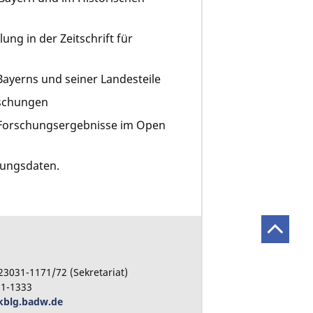
ng in der Zeitschrift für
ayerns und seiner Landesteile
rschungen
r Forschungsergebnisse im Open
hungsdaten.
23031-1171/72 (Sekretariat)
31-1333
kblg.badw.de