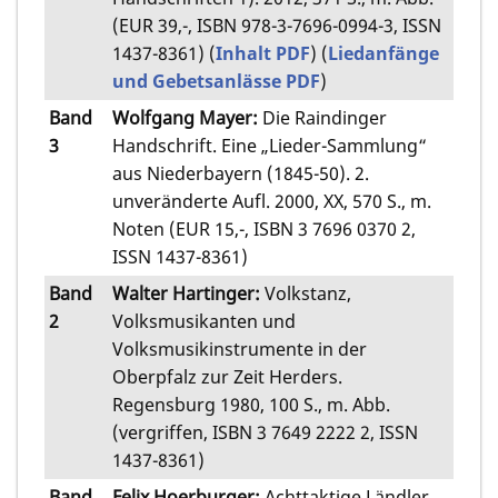
(EUR 39,-, ISBN 978-3-7696-0994-3, ISSN
1437-8361) (
Inhalt PDF
) (
Liedanfänge
und Gebetsanlässe PDF
)
Band
Wolfgang Mayer
:
Die Raindinger
3
Handschrift. Eine „Lieder-Sammlung“
aus Niederbayern (1845-50). 2.
unveränderte Aufl. 2000, XX, 570 S., m.
Noten (EUR 15,-, ISBN 3 7696 0370 2,
ISSN 1437-8361)
Band
Walter Hartinger:
Volkstanz,
2
Volksmusikanten und
Volksmusikinstrumente in der
Oberpfalz zur Zeit Herders.
Regensburg 1980, 100 S., m. Abb.
(vergriffen, ISBN 3 7649 2222 2, ISSN
1437-8361)
Band
Felix Hoerburger:
Achttaktige Ländler