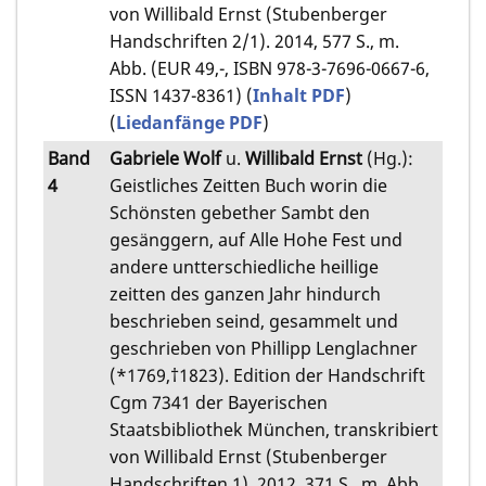
von Willibald Ernst (Stubenberger
Handschriften 2/1). 2014, 577 S., m.
Abb. (EUR 49,-, ISBN 978-3-7696-0667-6,
ISSN 1437-8361) (
Inhalt PDF
)
(
Liedanfänge PDF
)
Band
Gabriele Wolf
u.
Willibald Ernst
(Hg.):
4
Geistliches Zeitten Buch worin die
Schönsten gebether Sambt den
gesänggern, auf Alle Hohe Fest und
andere untterschiedliche heillige
zeitten des ganzen Jahr hindurch
beschrieben seind, gesammelt und
geschrieben von Phillipp Lenglachner
(*1769,†1823). Edition der Handschrift
Cgm 7341 der Bayerischen
Staatsbibliothek München, transkribiert
von Willibald Ernst (Stubenberger
Handschriften 1). 2012, 371 S., m. Abb.