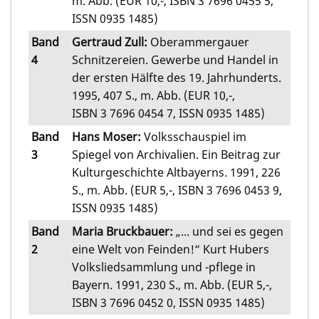
m. Abb. (EUR 10,-, ISBN 3 7696 0455 5,
ISSN 0935 1485)
Band
Gertraud Zull:
Oberammergauer
4
Schnitzereien. Gewerbe und Handel in
der ersten Hälfte des 19. Jahrhunderts.
1995, 407 S., m. Abb. (EUR 10,-,
ISBN 3 7696 0454 7, ISSN 0935 1485)
Band
Hans Moser:
Volksschauspiel im
3
Spiegel von Archivalien. Ein Beitrag zur
Kulturgeschichte Altbayerns. 1991, 226
S., m. Abb. (EUR 5,-, ISBN 3 7696 0453 9,
ISSN 0935 1485)
Band
Maria Bruckbauer:
„... und sei es gegen
2
eine Welt von Feinden!“ Kurt Hubers
Volksliedsammlung und -pflege in
Bayern. 1991, 230 S., m. Abb. (EUR 5,-,
ISBN 3 7696 0452 0, ISSN 0935 1485)