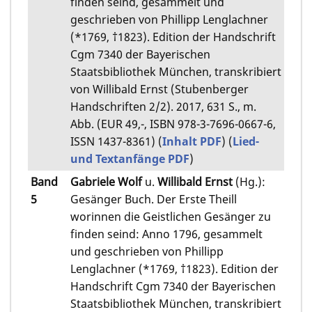
finden seind, gesammelt und
geschrieben von Phillipp Lenglachner
(*1769, †1823). Edition der Handschrift
Cgm 7340 der Bayerischen
Staatsbibliothek München, transkribiert
von Willibald Ernst (Stubenberger
Handschriften 2/2). 2017, 631 S., m.
Abb. (EUR 49,-, ISBN 978-3-7696-0667-6,
ISSN 1437-8361) (
Inhalt PDF
) (
Lied-
und Textanfänge PDF
)
Band
Gabriele Wolf
u.
Willibald Ernst
(Hg.):
5
Gesänger Buch. Der Erste Theill
worinnen die Geistlichen Gesänger zu
finden seind: Anno 1796, gesammelt
und geschrieben von Phillipp
Lenglachner (*1769, †1823). Edition der
Handschrift Cgm 7340 der Bayerischen
Staatsbibliothek München, transkribiert