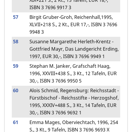
XIX+221 S., 2 Kt., 15 Tafeln, EUR 18,-,
ISBN 3 7696 9917 3
57
Birgit Gruber-Groh, Reichenhall,1995,
XLVII+218 S., 2 Kt., EUR 17,-, ISBN 3 7696
9948 3
58
Susanne Margarethe Herleth-Krentz -
Gottfried Mayr, Das Landgericht Erding,
1997, EUR 30,-, ISBN 3 7696 9949 1
59
Stephan M. Janker, Grafschaft Haag,
1996, XXVIII+438 S., 3 Kt., 12 Tafeln, EUR
30,-, ISBN 3 7696 9950 5
60
Alois Schmid, Regensburg: Reichsstadt -
Fürstbischof - Reichsstifte - Herzogshof,
1995, XXXIV+488 S., 3 Kt., 14 Tafeln, EUR
30,-, ISBN 3 7696 9692 1
61
Emma Mages, Oberviechtach, 1996, 254
S., 3 Kt., 9 Tafeln, ISBN 3 7696 9693 X