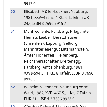
9913 0
50
Elisabeth Müller-Luckner, Nabburg,
1981, XXV+476 S., 1 Kt., 6 Tafeln, EUR
24,-, ISBN 3 7696 9915 7
51
Manfred Jehle, Parsberg: Pflegämter
Hemau, Laaber, Beratzhausen
(Ehrenfels), Lupburg, Velburg,
Mannritterlehengut Lutzmannstein,
Ämter Hohenfels, Helfenberg,
Reichsherrschaften Breitenegg,
Parsberg, Amt Hohenburg, 1981,
XXVI+594 S., 1 Kt., 8 Tafeln, ISBN 3 7696
9916 5
52
Wilhelm Nutzinger, Neunburg vorm
Wald, 1982, XVII+467 S., 1 Kt., 7 Tafeln,
EUR 21,-, ISBN 3 7696 9928 9
53
Günther Pölsterl, Mallersdorf: Das