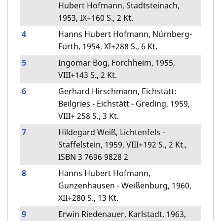
Hubert Hofmann, Stadtsteinach,
1953, IX+160 S., 2 Kt.
4
Hanns Hubert Hofmann, Nürnberg-
Fürth, 1954, XI+288 S., 6 Kt.
5
Ingomar Bog, Forchheim, 1955,
VIII+143 S., 2 Kt.
6
Gerhard Hirschmann, Eichstätt:
Beilgries - Eichstätt - Greding, 1959,
VIII+ 258 S., 3 Kt.
7
Hildegard Weiß, Lichtenfels -
Staffelstein, 1959, VIII+192 S., 2 Kt.,
ISBN 3 7696 9828 2
8
Hanns Hubert Hofmann,
Gunzenhausen - Weißenburg, 1960,
XII+280 S., 13 Kt.
9
Erwin Riedenauer, Karlstadt, 1963,