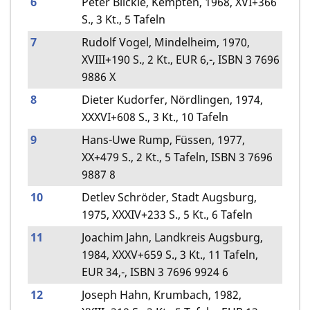
6
Peter Blickle, Kempten, 1968, XVI+366
S., 3 Kt., 5 Tafeln
7
Rudolf Vogel, Mindelheim, 1970,
XVIII+190 S., 2 Kt., EUR 6,-, ISBN 3 7696
9886 X
8
Dieter Kudorfer, Nördlingen, 1974,
XXXVI+608 S., 3 Kt., 10 Tafeln
9
Hans-Uwe Rump, Füssen, 1977,
XX+479 S., 2 Kt., 5 Tafeln, ISBN 3 7696
9887 8
10
Detlev Schröder, Stadt Augsburg,
1975, XXXIV+233 S., 5 Kt., 6 Tafeln
11
Joachim Jahn, Landkreis Augsburg,
1984, XXXV+659 S., 3 Kt., 11 Tafeln,
EUR 34,-, ISBN 3 7696 9924 6
12
Joseph Hahn, Krumbach, 1982,