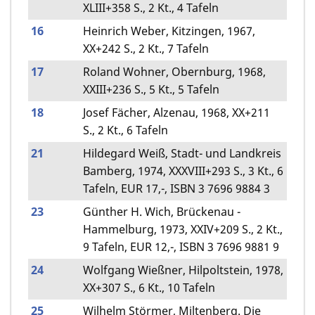
XLIII+358 S., 2 Kt., 4 Tafeln
16
Heinrich Weber, Kitzingen, 1967,
XX+242 S., 2 Kt., 7 Tafeln
17
Roland Wohner, Obernburg, 1968,
XXIII+236 S., 5 Kt., 5 Tafeln
18
Josef Fächer, Alzenau, 1968, XX+211
S., 2 Kt., 6 Tafeln
21
Hildegard Weiß, Stadt- und Landkreis
Bamberg, 1974, XXXVIII+293 S., 3 Kt., 6
Tafeln, EUR 17,-, ISBN 3 7696 9884 3
23
Günther H. Wich, Brückenau -
Hammelburg, 1973, XXIV+209 S., 2 Kt.,
9 Tafeln, EUR 12,-, ISBN 3 7696 9881 9
24
Wolfgang Wießner, Hilpoltstein, 1978,
XX+307 S., 6 Kt., 10 Tafeln
25
Wilhelm Störmer, Miltenberg. Die