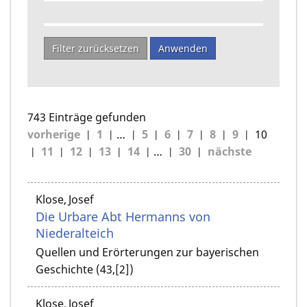
Filter zurücksetzen
Anwenden
743 Einträge gefunden
vorherige
1
…
5
6
7
8
9
10
11
12
13
14
…
30
nächste
Klose, Josef
Die Urbare Abt Hermanns von
Niederalteich
Quellen und Erörterungen zur bayerischen
Geschichte (43,[2])
Klose, Josef