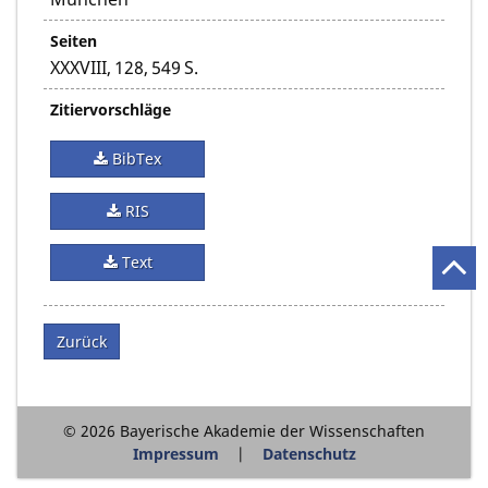
Seiten
XXXVIII, 128, 549 S.
Zitiervorschläge
BibTex
RIS
Text
Zurück
© 2026 Bayerische Akademie der Wissenschaften
Impressum
Datenschutz