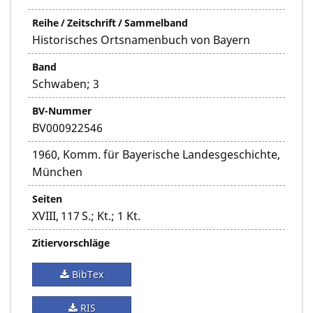
Reihe / Zeitschrift / Sammelband
Historisches Ortsnamenbuch von Bayern
Band
Schwaben; 3
BV-Nummer
BV000922546
1960, Komm. für Bayerische Landesgeschichte,
München
Seiten
XVIII, 117 S.; Kt.; 1 Kt.
Zitiervorschläge
BibTex
RIS