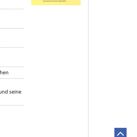
chen
 und seine