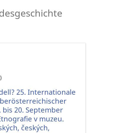
desgeschichte
)
ll? 25. Internationale
berösterreichischer
 bis 20. September
tnografie v muzeu.
kých, českých,