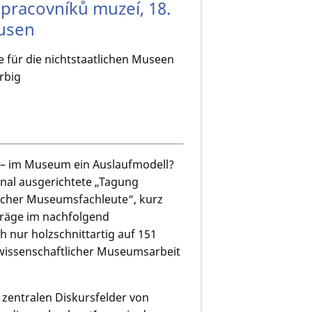
pracovníků muzeí, 18.
ausen
 für die nichtstaatlichen Museen
rbig
 – im Museum ein Auslaufmodell?
onal ausgerichtete „Tagung
ischer Museumsfachleute“, kurz
iträge im nachfolgend
 nur holzschnittartig auf 151
rwissenschaftlicher Museumsarbeit
e zentralen Diskursfelder von