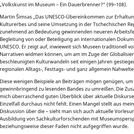
„Volkskunst im Museum – Ein Dauerbrenner?“ (99–108).
Martin Šimsas
„Das UNESCO-Übereinkommen zur Erhaltung 
Kulturerbes und seine Umsetzung in der Tschechischen Re
zunehmend an Bedeutung gewinnenden neueren Arbeitsfel
Begleitung von oder Beteiligung an internationalen Dokumen
UNESCO. Er zeigt auf, inwieweit sich Museen traditionell v
Narrativen widmen können, um am im Zuge der Globalisi
beschleunigten Kulturwandeln seit einigen Jahren gestiege
regionalen Alltags-, Festtags- und ganz allgemein Nahwelten
Diese wenigen Beispiele an Beiträgen mögen genügen, um 
gewinnbringend zu lesenden Bandes zu umreißen. Die Zus
mich überraschend guten Überblick über aktuelle Diskurse,
Einzelfall durchaus nicht fehlt. Einen Mangel stellt aus mein
Diskussion über die – sieht man sich auch aktuelle Vorlesu
Ausbildung von Sachkulturforschenden mit Museumsperspe
beziehungsweise dieser Faden nicht aufgegriffen wurde.