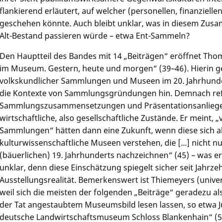
flankierend erläutert, auf welcher (personellen, finanziell
geschehen könnte. Auch bleibt unklar, was in diesem Zu
Alt-Bestand passieren würde – etwa Ent-Sammeln?
Den Hauptteil des Bandes mit 14 „Beiträgen“ eröffnet
Thom
im Museum. Gestern, heute und morgen“ (39–46). Hierin g
volkskundlicher Sammlungen und Museen im 20. Jahrhunder
die Kontexte von Sammlungsgründungen hin. Demnach refle
Sammlungszusammensetzungen und Präsentationsanliegen s
wirtschaftliche, also gesellschaftliche Zustände. Er meint
Sammlungen“ hätten dann eine Zukunft, wenn diese sich al
kulturwissenschaftliche Museen verstehen, die [...] nicht nu
(bäuerlichen) 19. Jahrhunderts nachzeichnen“ (45) – was er
unklar, denn diese Einschätzung spiegelt sicher seit Jahrz
Ausstellungsrealität. Bemerkenswert ist Thiemeyers (univer
weil sich die meisten der folgenden „Beiträge“ geradezu a
der Tat angestaubtem Museumsbild lesen lassen, so etwa
deutsche Landwirtschaftsmuseum Schloss Blankenhain“ (