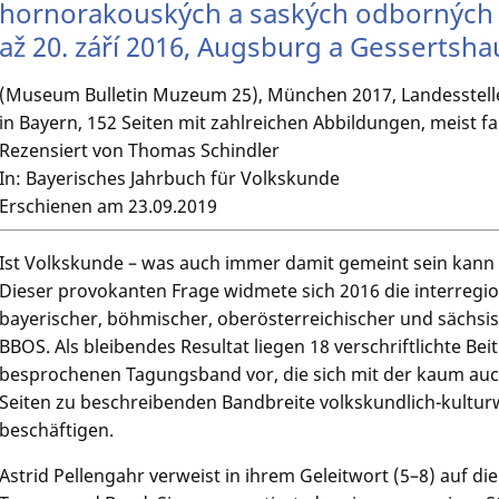
hornorakouských a saských odborných 
až 20. září 2016, Augsburg a Gessertsh
(Museum Bulletin Muzeum 25), München 2017, Landesstelle
in Bayern, 152 Seiten mit zahlreichen Abbildungen, meist fa
Rezensiert von Thomas Schindler
In: Bayerisches Jahrbuch für Volkskunde
Erschienen am 23.09.2019
Ist Volkskunde – was auch immer damit gemeint sein kann
Dieser provokanten Frage widmete sich 2016 die interregi
bayerischer, böhmischer, oberösterreichischer und sächs
BBOS. Als bleibendes Resultat liegen 18 verschriftlichte Be
besprochenen Tagungsband vor, die sich mit der kaum auch
Seiten zu beschreibenden Bandbreite volkskundlich-kultu
beschäftigen.
Astrid Pellengahr
verweist in ihrem Geleitwort (5–8) auf di