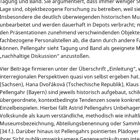
Tagung und Band. Sie argumentiert, dass immer weniger S
Lage sind, objektbezogene Forschung zu betreiben, weil sie
Insbesondere die deutlich überwiegenden historischen M
unbearbeitet und werden dauerhaft in Depots verbracht; 
den Präsentationen zunehmend verschwindenden Objekte 
fachbezogene Personalstellen ab, die dann durch andere 
können. Pellengahr sieht Tagung und Band als geeignete Mi
„nachhaltige Diskussion“ anzustoßen.
Vier Beiträge firmieren unter der Überschrift „Einleitung“,
interregionalen Perspektiven quasi von selbst ergeben hat
(Sachsen),
Hana Dvořáková
(Tschechische Republik),
Klaus
Pellengahr (Bayern) sind jeweils historisch aufgebaut, schi
übergeordnete, kontextbedingte Tendenzen sowie konkret
Einzelbeispielen. Hierbei fällt Astrid Pellengahrs Unbehage
Volkskunde als kaum verständliche, methodisch wie inhalt
Museumsbezeichnung, Abteilungsbenennung oder Sammlu
(34 f.). Darüber hinaus ist Pellengahrs pointiertes Plädoye
ihrer Sicht publikumswirksamere Gegenwartskulturen inter