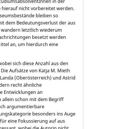
tudiumsabsolventInnen in der
 hierauf nicht vorbereitet werden.
useumsbestände bleiben so
mit dem Bedeutungsverlust der aus
wandern letztlich wiederum
Fachrichtungen besetzt werden
ttel an, um hierdurch eine
 wobei sich diese Anzahl aus den
. Die Aufsätze von
Katja M. Mieth
 Landa
(Oberösterreich) und Astrid
ldern recht ähnliche
e Entwicklungen an
n allein schon mit dem Begriff
lich argumentierbare
ngskategorie besonders ins Auge
r für eine Fokussierung auf aus
essant, wobei die Autorin nicht