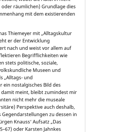
en oder räumlichen) Grundlage dies
sammenhang mit dem existierenden
as Thiemeyer
mit „Alltagskultur
eht er der Entwicklung
t nach und weist vor allem auf
ktieren Begrifflichkeiten wie
tets politische, soziale,
, „volkskundliche Museen und
s „Alltags- und
r ein nostalgisches Bild des
 damit meint, bleibt zumindest mir
ehnten nicht mehr die museale
sitäre) Perspektive auch deshalb,
ls Gegendarstellungen zu dessen in
Jürgen Knauss‘
Aufsatz „Das
55–67) oder
Karsten Jahnkes