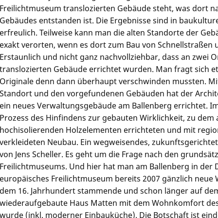
Freilichtmuseum translozierten Gebäude steht, was dort 
Gebäudes entstanden ist. Die Ergebnisse sind in baukultur
erfreulich. Teilweise kann man die alten Standorte der Ge
exakt verorten, wenn es dort zum Bau von Schnellstraßen
Erstaunlich und nicht ganz nachvollziehbar, dass an zwei 
translozierten Gebäude errichtet wurden. Man fragt sich 
Originale denn dann überhaupt verschwinden mussten. Mi
Standort und den vorgefundenen Gebäuden hat der Archi
ein neues Verwaltungsgebäude am Ballenberg errichtet. Im
Prozess des Hinfindens zur gebauten Wirklichkeit, zu dem 
hochisolierenden Holzelementen errichteten und mit regio
verkleideten Neubau. Ein wegweisendes, zukunftsgerichtet
von
Jens Scheller
. Es geht um die Frage nach den grundsät
Freilichtmuseums. Und hier hat man am Ballenberg in der 
europäisches Freilichtmuseum bereits 2007 gänzlich neue 
dem 16. Jahrhundert stammende und schon länger auf d
wiederaufgebaute Haus Matten mit dem Wohnkomfort des 
wurde (inkl. moderner Einbauküche). Die Botschaft ist ein