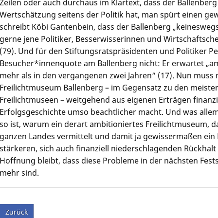
Zeilen oder auch durchaus im Klartext, dass der Ballenberg
Wertschätzung seitens der Politik hat, man spürt einen ge
schreibt Köbi Gantenbein, dass der Ballenberg „keineswegs d
gerne jene Politiker, Besserwisserinnen und Wirtschaftsch
(79). Und für den Stiftungsratspräsidenten und Politiker Pe
Besucher*innenquote am Ballenberg nicht: Er erwartet „am
mehr als in den vergangenen zwei Jahren“ (17). Nun muss 
Freilichtmuseum Ballenberg – im Gegensatz zu den meist
Freilichtmuseen – weitgehend aus eigenen Erträgen finanz
Erfolgsgeschichte umso beachtlicher macht. Und was allem
so ist, warum ein derart ambitioniertes Freilichtmuseum, da
ganzen Landes vermittelt und damit ja gewissermaßen ein
stärkeren, sich auch finanziell niederschlagenden Rückhalt i
Hoffnung bleibt, dass diese Probleme in der nächsten Fest
mehr sind.
Zurück