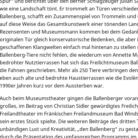
Spur“ und berichtet über den Berner Schlagzeuger Julian Sa
wie eine Landschaft tönt. Er trommelt an Türen verschi
Ballenberg, schafft ein Zusammenspiel von Trommeln und 
auf diese Weise das Gesamtkunstwerk einer tönenden Lan
Rezensenten und Museumsmann kommen bei dem Gedank
originalen Tür gleich konservatorische Bedenken, die aber 
geschaffenen Klangwelten einfach mal hintenan zu stellen s
Ballenberg-Tiere nicht fehlen, die wiederum von Annette Ma
bedrohter Nutztierrassen hat sich das Freilichtmuseum B
die Fahnen geschrieben. Mehr als 250 Tiere verbringen 
eben auch alte und bedrohte Haustierrassen wie die Evolèn
1990er Jahren kurz vor dem Aussterben war.
Auch beim Museumstheater gingen die Ballenberger voran: 
großes, im Beitrag von
Christian Sidler
gewürdigtes Freilich
Freilandtheater im Fränkischen Freilandmuseum Bad Windsh
sein erstes Stück spielte. Die weiteren Beiträge des dritten
unbändigen Lust und Kreativität, „den Ballenberg“ zu gesta
durch die Präsentation des umfangreichen Programms im