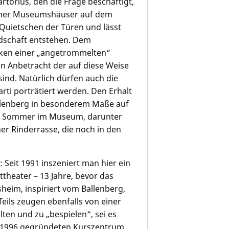
rtorius, den die Frage beschäftigt,
edener Museumshäuser auf dem
Quietschen der Türen und lässt
dschaft entstehen. Dem
en einer „angetrommelten“
in Anbetracht der auf diese Weise
ind. Natürlich dürfen auch die
rti porträtiert werden. Den Erhalt
allenberg in besonderem Maße auf
den Sommer im Museum, darunter
er Rinderrasse, die noch in den
Seit 1991 inszeniert man hier ein
ttheater – 13 Jahre, bevor das
eim, inspiriert vom Ballenberg,
 Teils zeugen ebenfalls von einer
lten und zu „bespielen“, sei es
 1996 gegründeten Kurszentrum