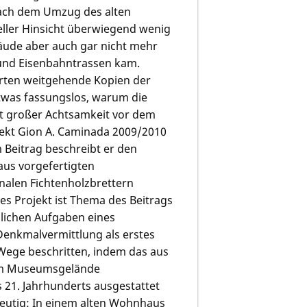
nach dem Umzug des alten
eller Hinsicht überwiegend wenig
bäude aber auch gar nicht mehr
 und Eisenbahntrassen kam.
Orten weitgehende Kopien der
etwas fassungslos, warum die
t großer Achtsamkeit vor dem
tekt
Gion A. Caminada
2009/2010
 Beitrag beschreibt er den
aus vorgefertigten
nalen Fichtenholzbrettern
es Projekt ist Thema des Beitrags
zlichen Aufgaben eines
Denkmalvermittlung als erstes
Wege beschritten, indem das aus
em Museumsgelände
21. Jahrhunderts ausgestattet
deutig: In einem alten Wohnhaus