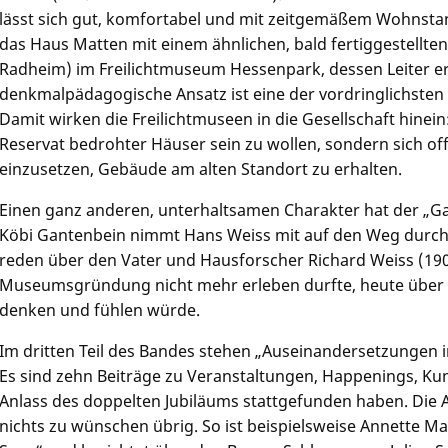
lässt sich gut, komfortabel und mit zeitgemäßem Wohnstand
das Haus Matten mit einem ähnlichen, bald fertiggestellte
Radheim) im Freilichtmuseum Hessenpark, dessen Leiter er
denkmalpädagogische Ansatz ist eine der vordringlichsten
Damit wirken die Freilichtmuseen in die Gesellschaft hinein: 
Reservat bedrohter Häuser sein zu wollen, sondern sich of
einzusetzen, Gebäude am alten Standort zu erhalten.
Einen ganz anderen, unterhaltsamen Charakter hat der „G
Köbi Gantenbein
nimmt Hans Weiss mit auf den Weg durch 
reden über den Vater und Hausforscher Richard Weiss (1907
Museumsgründung nicht mehr erleben durfte, heute über
denken und fühlen würde.
Im dritten Teil des Bandes stehen „Auseinandersetzungen i
Es sind zehn Beiträge zu Veranstaltungen, Happenings, Kun
Anlass des doppelten Jubiläums stattgefunden haben. Die A
nichts zu wünschen übrig. So ist beispielsweise
Annette Ma