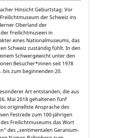
facher Hinsicht Geburtstag: Vor
 Freilichtmuseum der Schweiz ins
 Berner Oberland der
der Freilichtmuseen in
akter eines Nationalmuseums, das
ten Schweiz zuständig fühlt. In den
u einem Schwergewicht unter den
lionen Besucher*innen seit 1978
. bis zum beginnenden 20.
besonderer Art entstanden, die aus
m 26. Mai 2018 gehaltenen fünf
os originellste Ansprache des
ktiven Festrede zum 100-jährigen
g des Freilichtmuseums das Wort
en“ des „sentimentalen Geranium-
igen Namen Ballenberg zum