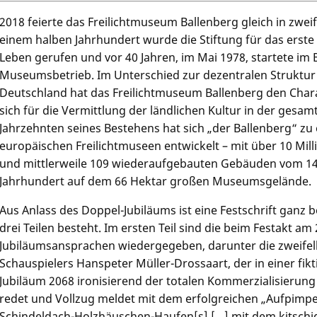
2018 feierte das Freilichtmuseum Ballenberg gleich in zwei
einem halben Jahrhundert wurde die Stiftung für das erste
Leben gerufen und vor 40 Jahren, im Mai 1978, startete im
Museumsbetrieb. Im Unterschied zur dezentralen Struktur 
Deutschland hat das Freilichtmuseum Ballenberg den Char
sich für die Vermittlung der ländlichen Kultur in der gesam
Jahrzehnten seines Bestehens hat sich „der Ballenberg“ z
europäischen Freilichtmuseen entwickelt – mit über 10 Mil
und mittlerweile 109 wiederaufgebauten Gebäuden vom 14
Jahrhundert auf dem 66 Hektar großen Museumsgelände.
Aus Anlass des Doppel-Jubiläums ist eine Festschrift ganz 
drei Teilen besteht. Im ersten Teil sind die beim Festakt a
Jubiläumsansprachen wiedergegeben, darunter die zweifell
Schauspielers
Hanspeter Müller-Drossaart
, der in einer fi
Jubiläum 2068 ironisierend der totalen Kommerzialisierun
redet und Vollzug meldet mit dem erfolgreichen „Aufpimp
Schindeldach-Holzhäuschen-Haufen[s] […] mit dem kitsch