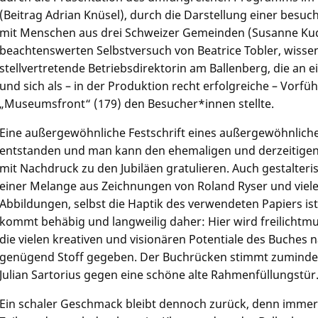
(Beitrag
Adrian Knüsel),
durch die Darstellung einer besuc
mit Menschen aus drei Schweizer Gemeinden
(Susanne Ku
beachtenswerten Selbstversuch von
Beatrice Tobler
, wisse
stellvertretende Betriebsdirektorin am Ballenberg, die an e
und sich als – in der Produktion recht erfolgreiche – Vorf
„Museumsfront“ (179) den Besucher*innen stellte.
Eine außergewöhnliche Festschrift eines außergewöhnliche
entstanden und man kann den ehemaligen und derzeitig
mit Nachdruck zu den Jubiläen gratulieren. Auch gestalteri
einer Melange aus Zeichnungen von Roland Ryser und viele
Abbildungen, selbst die Haptik des verwendeten Papiers ist 
kommt behäbig und langweilig daher: Hier wird freilichtmuse
die vielen kreativen und visionären Potentiale des Buches 
genügend Stoff gegeben. Der Buchrücken stimmt zumindes
Julian Sartorius gegen eine schöne alte Rahmenfüllungstür
Ein schaler Geschmack bleibt dennoch zurück, denn immer