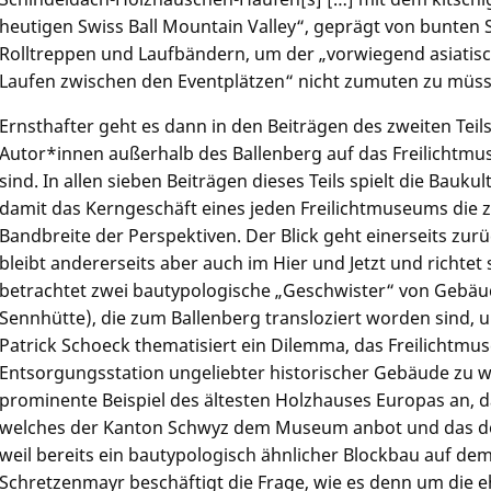
heutigen Swiss Ball Mountain Valley“, geprägt von bunten
Rolltreppen und Laufbändern, um der „vorwiegend asiatis
Laufen zwischen den Eventplätzen“ nicht zumuten zu müss
Ernsthafter geht es dann in den Beiträgen des zweiten Tei
Autor*innen außerhalb des Ballenberg auf das Freilichtmu
sind. In allen sieben Beiträgen dieses Teils spielt die Baukul
damit das Kerngeschäft eines jeden Freilichtmuseums die ze
Bandbreite der Perspektiven. Der Blick geht einerseits zurü
bleibt andererseits aber auch im Hier und Jetzt und richtet 
betrachtet zwei bautypologische „Geschwister“ von Gebä
Sennhütte), die zum Ballenberg transloziert worden sind, u
Patrick Schoeck
thematisiert ein Dilemma, das Freilichtmus
Entsorgungsstation ungeliebter historischer Gebäude zu w
prominente Beispiel des ältesten Holzhauses Europas an, 
welches der Kanton Schwyz dem Museum anbot und das d
weil bereits ein bautypologisch ähnlicher Blockbau auf 
Schretzenmayr
beschäftigt die Frage, wie es denn um die 