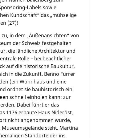
 Sponsoring-Labels sowie
chen Kundschaft“ das „mühselige
en (27)!
ls zu, in dem „Außenansichten“ von
seum der Schweiz festgehalten
tur, die ländliche Architektur und
ntrale Rolle – bei beachtlicher
ck auf die historische Baukultur,
sich in die Zukunft.
Benno Furrer
uden (ein Wohnhaus und eine
nd ordnet sie bauhistorisch ein.
een schnell einholen kann: zur
erden. Dabei führt er das
das 1176 erbaute Haus Nideröst,
ort nicht angenommen wurde,
dem Museumsgelände steht.
Martina
ehemaligen Standorte der ins