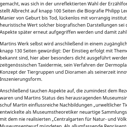
gemacht, was sich in der unreflektierten Wahl der Erzählfo
stellt Albrecht auf knapp 100 Seiten die Biografie Philipp L
Manier von Geburt bis Tod, lückenlos mit vorrangig institu
heuristische Wert solcher biografischen Darstellungen sei 
Aspekte später erneut aufgegriffen werden und damit zah
Martins Werk selbst wird anschließend in einem zugänglic
knapp 130 Seiten gewürdigt: Der Einstieg erfolgt mit Theme
bekannt sind, hier aber besonders dicht ausgeführt werden
zeitgenössischen Taxidermie, sein Verfahren der Dermopla
Konzept der Tiergruppen und Dioramen als seinerzeit inno
Inszenierungsform.
Anschließend tauchen Aspekte auf, die zumindest dem Rez
waren und Martins Status des herausragenden Museumsinn
schuf Martin einflussreiche Nachbildungen „urweltlicher 
entwickelte als Museumstheoretiker neuartige Sammlungs-
mit dem nie realisierten „Centralgarten für Natur- und Vö
Museumsentwurf mündeten. Als allumfassende Repräsenta