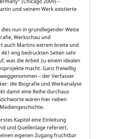
 Germany“ (Chicago 2009) –
rtin und seinem Werk existierte
h dies nun in grundlegender Weise
ografie, Werkschau und
rt auch Martins extrem breite und
t 461 eng bedruckten Seiten sehr
, was die Arbeit zu einem idealen
sprojekte macht. Ganz freiwillig
 vorweggenommen – der Verfasser
ker: die Biografie und Werkanalyse
nkt damit eine Reihe durchaus
Stichworte wären hier neben
d Mediengeschichte.
erstes Kapitel eine Einleitung
nd und Quellenlage referiert.
 einen eigenen Zugang fruchtbar