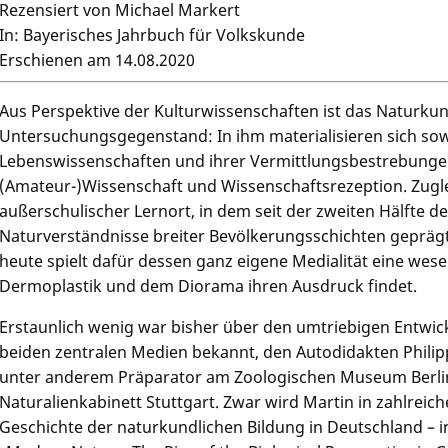
Rezensiert von Michael Markert
In: Bayerisches Jahrbuch für Volkskunde
Erschienen am 14.08.2020
Aus Perspektive der Kulturwissenschaften ist das Naturku
Untersuchungsgegenstand: In ihm materialisieren sich sow
Lebenswissenschaften und ihrer Vermittlungsbestrebungen
(Amateur-)Wissenschaft und Wissenschaftsrezeption. Zuglei
außerschulischer Lernort, in dem seit der zweiten Hälfte d
Naturverständnisse breiter Bevölkerungsschichten geprägt
heute spielt dafür dessen ganz eigene Medialität eine wesent
Dermoplastik und dem Diorama ihren Ausdruck findet.
Erstaunlich wenig war bisher über den umtriebigen Entwick
beiden zentralen Medien bekannt, den Autodidakten Philip
unter anderem Präparator am Zoologischen Museum Berli
Naturalienkabinett Stuttgart. Zwar wird Martin in zahlreic
Geschichte der naturkundlichen Bildung in Deutschland – 