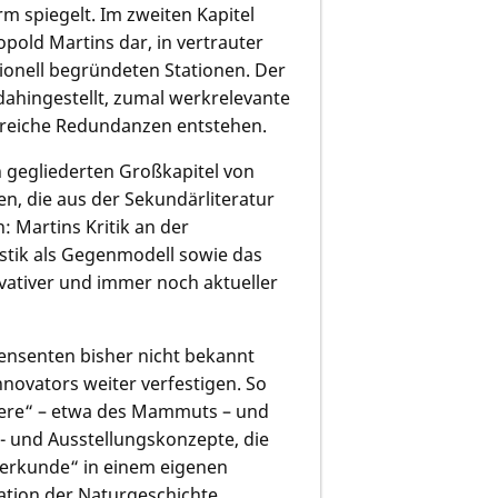
rm spiegelt. Im zweiten Kapitel
eopold Martins dar, in vertrauter
tionell begründeten Stationen. Der
dahingestellt, zumal werkrelevante
lreiche Redundanzen entstehen.
h gegliederten Großkapitel von
n, die aus der Sekundärliteratur
: Martins Kritik an der
stik als Gegenmodell sowie das
vativer und immer noch aktueller
ensenten bisher nicht bekannt
ovators weiter verfestigen. So
Tiere“ – etwa des Mammuts – und
 und Ausstellungskonzepte, die
lkerkunde“ in einem eigenen
tion der Naturgeschichte