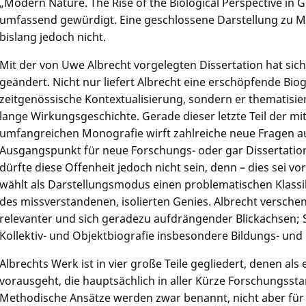
„Modern Nature. The Rise of the Biological Perspective in
umfassend gewürdigt. Eine geschlossene Darstellung zu Ma
bislang jedoch nicht.
Mit der von
Uwe Albrecht
vorgelegten Dissertation hat sic
geändert. Nicht nur liefert Albrecht eine erschöpfende Bi
zeitgenössische Kontextualisierung, sondern er thematisie
lange Wirkungsgeschichte. Gerade dieser letzte Teil der mi
umfangreichen Monografie wirft zahlreiche neue Fragen auf
Ausgangspunkt für neue Forschungs- oder gar Dissertation
dürfte diese Offenheit jedoch nicht sein, denn – dies sei
wählt als Darstellungsmodus einen problematischen Klassi
des missverstandenen, isolierten Genies. Albrecht versche
relevanter und sich geradezu aufdrängender Blickachsen; 
Kollektiv- und Objektbiografie insbesondere Bildungs- un
Albrechts Werk ist in vier große Teile gegliedert, denen als 
vorausgeht, die hauptsächlich in aller Kürze Forschungssta
Methodische Ansätze werden zwar benannt, nicht aber für