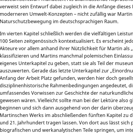
verweist sein Entwurf dabei zugleich in die Anfänge dieses
moderneren Umwelt-Konzepten – nicht zufällig war Martin
Naturschutzbewegung im deutschsprachigen Raum.
Im vierten Kapitel schließlich werden die vielfältigen Lei
100 Seiten zeitgenössisch kontextualisiert. Es erscheint je
Akteure vor allem anhand ihrer Nützlichkeit für Martin als
klassifizieren und Martins manchmal polemischen Einlass
eigenes Unterkapitel zu geben, statt sie als Teil der muse
auszuwerten. Gerade das letzte Unterkapitel zur „Einord
Anfang der Arbeit Platz gefunden, werden hier doch gesells
disziplinenhistorische Rahmenbedingungen angedeutet, di
umfassendes Vorwissen zur Geschichte der naturkundliche
gewesen wären. Vielleicht sollte man bei der Lektüre also g
beginnen und sich dann ausgehend von der darin überzeu
Martinschen Werks im abschließenden fünften Kapitel zu d
und 21. Jahrhundert tragen lassen. Von dort aus lässt sich 
biografischen und werkanalytischen Teile springen, um int