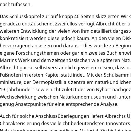
nachzufassen.
Das Schlusskapitel zur auf knapp 40 Seiten skizzierten Wir
geradezu enttäuschend. Zweifellos verfügt Albrecht über 
weiteren Entwicklung der vielen von ihm detailliert darges
konkretisiert werden diese jedoch kaum. An den vielen Di
hervorragend ansetzen und daraus – dies wurde zu Beginn
eigene Forschungsthemen oder gar ein zweites Buch entwi
Martins Werk und dem zeitgenössischen wie späteren Natu
Albrecht gar so selbstverständlich gewesen zu sein, dass d
Fußnoten im ersten Kapitel stattfindet. Mit der Schulsa
miniature, der Dermoplastik als zentralem naturkundlich
19. Jahrhundert sowie nicht zuletzt der von Nyhart nachge
Wechselwirkung zwischen Naturkundemuseum und -unterric
genug Ansatzpunkte für eine entsprechende Analyse.
Auch für solche Anschlussüberlegungen liefert Albrechts 
Charakterisierung des vielleicht bedeutendsten Innovators
Naturkundemuseums wesentliches Material. Sie bietet eine