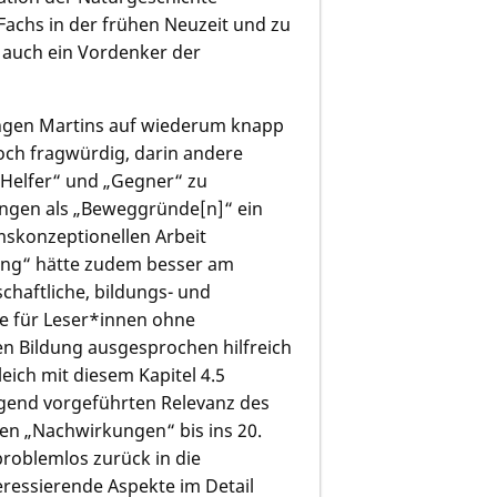
 Fachs in der frühen Neuzeit und zu
 auch ein Vordenker der
stungen Martins auf wiederum knapp
doch fragwürdig, darin andere
 „Helfer“ und „Gegner“ zu
ungen als „Beweggründe[n]“ ein
umskonzeptionellen Arbeit
nung“ hätte zudem besser am
chaftliche, bildungs- und
e für Leser*innen ohne
n Bildung ausgesprochen hilfreich
leich mit diesem Kapitel 4.5
gend vorgeführten Relevanz des
en „Nachwirkungen“ bis ins 20.
problemlos zurück in die
eressierende Aspekte im Detail