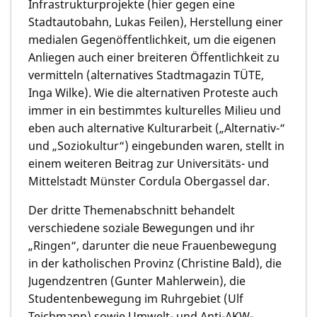
Infrastrukturprojekte (hier gegen eine
Stadtautobahn,
Lukas Feilen
), Herstellung einer
medialen Gegenöffentlichkeit, um die eigenen
Anliegen auch einer breiteren Öffentlichkeit zu
vermitteln (alternatives Stadtmagazin TÜTE,
Inga Wilke
). Wie die alternativen Proteste auch
immer in ein bestimmtes kulturelles Milieu und
eben auch alternative Kulturarbeit („Alternativ-“
und „Soziokultur“) eingebunden waren, stellt in
einem weiteren Beitrag zur Universitäts- und
Mittelstadt Münster
Cordula Obergassel
dar.
Der dritte Themenabschnitt behandelt
verschiedene soziale Bewegungen und ihr
„Ringen“, darunter die neue Frauenbewegung
in der katholischen Provinz
(Christine Bald)
, die
Jugendzentren
(Gunter Mahlerwein)
, die
Studentenbewegung im Ruhrgebiet
(Ulf
Teichmann)
sowie Umwelt- und Anti-AKW-