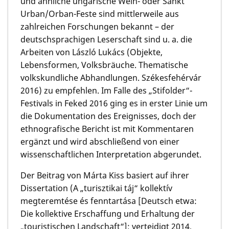
und ähnliche ungarische Wein- oder Sankt
Urban/Orban-Feste sind mittlerweile aus
zahlreichen Forschungen bekannt – der
deutschsprachigen Leserschaft sind u. a. die
Arbeiten von László Lukács (Objekte,
Lebensformen, Volksbräuche. Thematische
volkskundliche Abhandlungen. Székesfehérvár
2016) zu empfehlen. Im Falle des „Stifolder“-
Festivals in Feked 2016 ging es in erster Linie um
die Dokumentation des Ereignisses, doch der
ethnografische Bericht ist mit Kommentaren
ergänzt und wird abschließend von einer
wissenschaftlichen Interpretation abgerundet.
Der Beitrag von
Márta Kiss
basiert auf ihrer
Dissertation (A „turisztikai táj“ kollektív
megteremtése és fenntartása [Deutsch etwa:
Die kollektive Erschaffung und Erhaltung der
„touristischen Landschaft“]; verteidigt 2014,