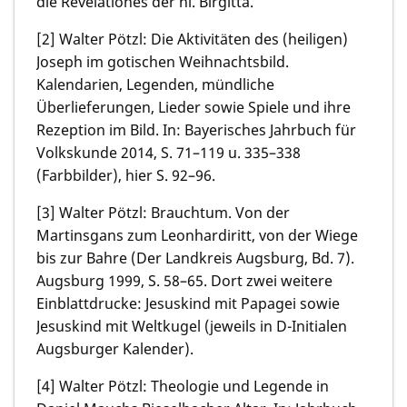
die Revelationes der hl. Birgitta.
[2]
Walter Pötzl:
Die Aktivitäten des (heiligen)
Joseph im gotischen Weihnachtsbild.
Kalendarien, Legenden, mündliche
Überlieferungen, Lieder sowie Spiele und ihre
Rezeption im Bild. In: Bayerisches Jahrbuch für
Volkskunde 2014, S. 71–119 u. 335–338
(Farbbilder), hier S. 92–96.
[3]
Walter Pötzl:
Brauchtum. Von der
Martinsgans zum Leonhardiritt, von der Wiege
bis zur Bahre (Der Landkreis Augsburg, Bd. 7).
Augsburg 1999, S. 58–65. Dort zwei weitere
Einblattdrucke: Jesuskind mit Papagei sowie
Jesuskind mit Weltkugel (jeweils in D-Initialen
Augsburger Kalender).
[4]
Walter Pötzl:
Theologie und Legende in