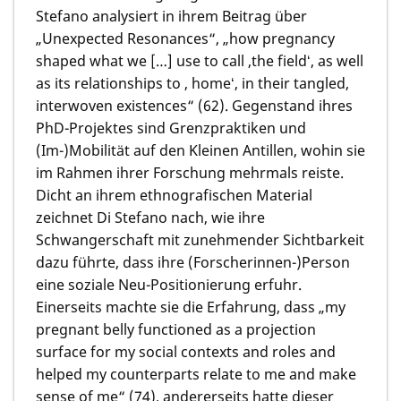
Stefano analysiert in ihrem Beitrag über
„Unexpected Resonances“, „how pregnancy
shaped what we […] use to call ,the fieldʻ, as well
as its relationships to , homeʻ, in their tangled,
interwoven existences“ (62). Gegenstand ihres
PhD-Projektes sind Grenzpraktiken und
(Im-)Mobilität auf den Kleinen Antillen, wohin sie
im Rahmen ihrer Forschung mehrmals reiste.
Dicht an ihrem ethnografischen Material
zeichnet Di Stefano nach, wie ihre
Schwangerschaft mit zunehmender Sichtbarkeit
dazu führte, dass ihre (Forscherinnen-)Person
eine soziale Neu-Positionierung erfuhr.
Einerseits machte sie die Erfahrung, dass „my
pregnant belly functioned as a projection
surface for my social contexts and roles and
helped my counterparts relate to me and make
sense of me“ (74), andererseits hatte dieser