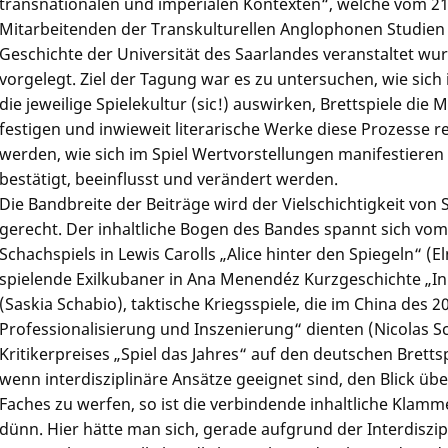
transnationalen und imperialen Kontexten“, welche vom 21.
Mitarbeitenden der Transkulturellen Anglophonen Studien u
Geschichte der Universität des Saarlandes veranstaltet wu
vorgelegt. Ziel der Tagung war es zu untersuchen, wie sic
die jeweilige Spielekultur (sic!) auswirken, Brettspiele die 
festigen und inwieweit literarische Werke diese Prozesse ref
werden, wie sich im Spiel Wertvorstellungen manifestieren 
bestätigt, beeinflusst und verändert werden.
Die Bandbreite der Beiträge wird der Vielschichtigkeit von S
gerecht. Der inhaltliche Bogen des Bandes spannt sich vom 
Schachspiels in Lewis Carolls „Alice hinter den Spiegeln“ 
spielende Exilkubaner in Ana Menendéz Kurzgeschichte „I
(Saskia Schabio), taktische Kriegsspiele, die im China des 2
Professionalisierung und Inszenierung“ dienten (Nicolas Sch
Kritikerpreises „Spiel das Jahres“ auf den deutschen Bret
wenn interdisziplinäre Ansätze geeignet sind, den Blick üb
Faches zu werfen, so ist die verbindende inhaltliche Klamm
dünn. Hier hätte man sich, gerade aufgrund der Interdiszip