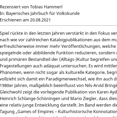
Rezensiert von Tobias Hammerl
In: Bayerisches Jahrbuch für Volkskunde
Erschienen am 20.08.2021
Spiel rückte in den letzten Jahren verstärkt in den Fokus v
nach wie vor zahlreichen Katalogpublikationen aus dem m
erfreulicherweise immer mehr Veröffentlichungen, welche S
spiegelnde oder abbildende Funktion reduzieren, sondern 
und primären Bestandteil der (Alltags-)Kultur begreifen u
Fragestellungen auch adäquat untersuchen. Es wird mittlerwe
Phänomen, wenn nicht sogar als kulturelle Kategorie, begri
vollzieht sich damit ein Paradigmenwechsel, wie ihn auch d
1980er Jahren, maßgeblich beeinflusst von Nils-Arvid Bringé
Gleichwohl zeigt die vorliegende Publikation von Karen Ay
Heinrich Schlange-Schöningen und Mario Ziegler, dass dies
eine relativ junge Entwicklung darstellt. Im Band werden di
Tagung „Games of Empires – Kulturhistorische Konnotation