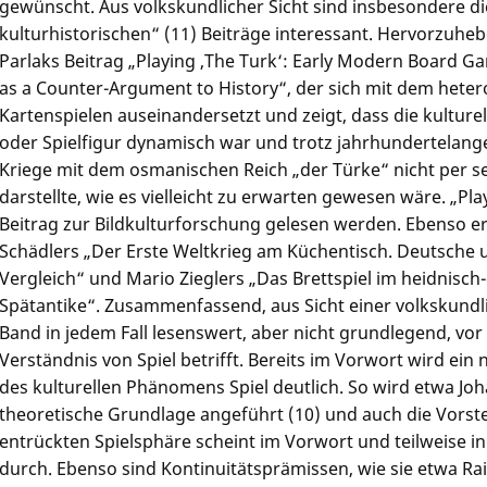
gewünscht. Aus volkskundlicher Sicht sind insbesondere di
kulturhistorischen“ (11) Beiträge interessant. Hervorzuhe
Parlaks Beitrag „Playing ,The Turk‘: Early Modern Board G
as a Counter-Argument to History“, der sich mit dem heter
Kartenspielen auseinandersetzt und zeigt, dass die kulturel
oder Spielfigur dynamisch war und trotz jahrhundertelan
Kriege mit dem osmanischen Reich „der Türke“ nicht per s
darstellte, wie es vielleicht zu erwarten gewesen wäre. „Pl
Beitrag zur Bildkulturforschung gelesen werden. Ebenso e
Schädlers „Der Erste Weltkrieg am Küchentisch. Deutsche u
Vergleich“ und Mario Zieglers „Das Brettspiel im heidnisch-
Spätantike“. Zusammenfassend, aus Sicht einer volkskundli
Band in jedem Fall lesenswert, aber nicht grundlegend, vor
Verständnis von Spiel betrifft. Bereits im Vorwort wird ein
des kulturellen Phänomens Spiel deutlich. So wird etwa J
theoretische Grundlage angeführt (10) und auch die Vorstel
entrückten Spielsphäre scheint im Vorwort und teilweise in
durch. Ebenso sind Kontinuitätsprämissen, wie sie etwa Ra