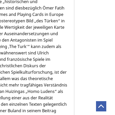
e „historischen und
ben sind diesbezüglich Ömer Fatih
ames and Playing Cards in Europe
ostereotypen Bild „des Türken“ in
le Wertigkeit der jeweiligen Karte
ger Auseinandersetzungen und
e den Antagonisten im Spiel
aying ,The Turk‘“ kann zudem als
rwähnenswert sind Ulrich
nd französische Spiele im
christlichen Diskurs der
chen Spielkulturforschung, ist der
 allem was das theoretische
 nicht mehr tragfähiges Verständnis
ohan Huizingas „Homo Ludens“ als
lung einer aus der Realität
 den einzelnen Texten gelegentlich
iner Buland in seinem Beitrag