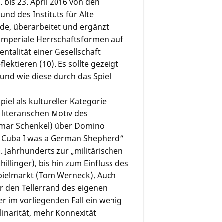
 bis 23. April 2016 von den
nd des Instituts für Alte
rde, überarbeitet und ergänzt
h imperiale Herrschaftsformen auf
Mentalität einer Gesellschaft
lektieren (10). Es sollte gezeigt
und wie diese durch das Spiel
piel als kultureller Kategorie
literarischen Motiv des
(Elmar Schenkel) über Domino
n Cuba I was a German Shepherd“
0. Jahrhunderts zur „militärischen
illinger), bis hin zum Einfluss des
tspielmarkt (Tom Werneck). Auch
er den Tellerrand des eigenen
er im vorliegenden Fall ein wenig
linarität, mehr Konnexität