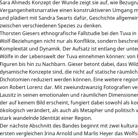
Sara Ahmeds Konzept der Wunde zeigt sie auf, wie Bezugn
Vergangenheitsnarrative einen konstruktiveren Umgang m
und plädiert mit Sandra Swarts dafür, Geschichte allgemein 
zwischen verschiedenen Spezies zu denken.
Thorsten Giesers ethnografische Fallstudie bei den Tuva i
Wolf-Beziehungen nicht nur als Konflikte, sondern beschreib
Komplexität und Dynamik. Der Aufsatz ist entlang der unter
Wölfe in der Lebenswelt der Tuva einnehmen können: von
Figuren bis hin zu Nachbarn. Gieser betont dabei, dass Wild
dynamische Konzepte sind, die nicht auf statische räumlic
Dichotomien reduziert werden können. Eine weitere regiona
von Robert Lorenz dar. Mit zweiundzwanzig Fotografien ve
Lausitz in seinen emotionalen und räumlichen Dimensionen
der auf keinem Bild erscheint, fungiert dabei sowohl als kon
ökologisch verändert, als auch als Metapher und politisch v
stark wandelnde Identität einer Region.
Der nächste Abschnitt des Bandes beginnt mit zwei kultur
ersten vergleichen Irina Arnold und Marlis Heyer das Wo