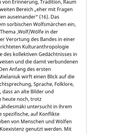
n von Erinnerung, Tradition, Raum
zweiten Bereich „eher mit Fragen
en auseinander“ (16). Das
nem sorbischen Wolfsmärchen ein,
 Thema ‚Wolf/Wölfe in der
er Verortung des Bandes in einer
richteten Kulturanthropologie
e des kollektiven Gedächtnisses in
weisen und die damit verbundenen
 Den Anfang des ersten
elaniuk wirft einen Blick auf die
chtsprechung, Sprache, Folklore,
, dass an alte Bilder und
 heute noch, trotz
 Lähdesmäki untersucht in ihrem
 spezifische, auf Konflikte
leben von Menschen und Wölfen
 Koexistenz genutzt werden. Mit