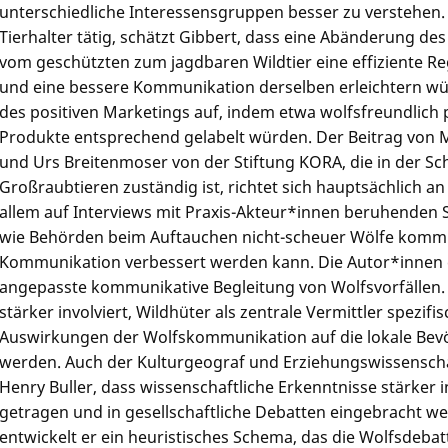
unterschiedliche Interessensgruppen besser zu verstehen. 
Tierhalter tätig, schätzt Gibbert, dass eine Abänderung de
vom geschützten zum jagdbaren Wildtier eine effiziente R
und eine bessere Kommunikation derselben erleichtern wür
des positiven Marketings auf, indem etwa wolfsfreundlich 
Produkte entsprechend gelabelt würden. Der Beitrag von 
und Urs Breitenmoser von der Stiftung KORA, die in der Sc
Großraubtieren zuständig ist, richtet sich hauptsächlich an 
allem auf Interviews mit Praxis-Akteur*innen beruhenden S
wie Behörden beim Auftauchen nicht-scheuer Wölfe kommu
Kommunikation verbessert werden kann. Die Autor*innen e
angepasste kommunikative Begleitung von Wolfsvorfällen.
stärker involviert, Wildhüter als zentrale Vermittler spezifi
Auswirkungen der Wolfskommunikation auf die lokale Bev
werden. Auch der Kulturgeograf und Erziehungswissenschaf
Henry Buller, dass wissenschaftliche Erkenntnisse stärker
getragen und in gesellschaftliche Debatten eingebracht w
entwickelt er ein heuristisches Schema, das die Wolfsdeba