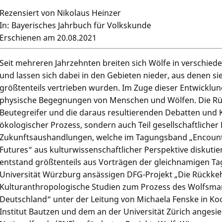
Rezensiert von Nikolaus Heinzer
In: Bayerisches Jahrbuch für Volkskunde
Erschienen am 20.08.2021
Seit mehreren Jahrzehnten breiten sich Wölfe in verschied
und lassen sich dabei in den Gebieten nieder, aus denen sie
größtenteils vertrieben wurden. Im Zuge dieser Entwicklu
physische Begegnungen von Menschen und Wölfen. Die Rü
Beutegreifer und die daraus resultierenden Debatten und Ko
ökologischer Prozess, sondern auch Teil gesellschaftliche
Zukunftsaushandlungen, welche im Tagungsband „Encount
Futures“ aus kulturwissenschaftlicher Perspektive diskut
entstand größtenteils aus Vorträgen der gleichnamigen T
Universität Würzburg ansässigen DFG-Projekt „Die Rückkeh
Kulturanthropologische Studien zum Prozess des Wolfsma
Deutschland“ unter der Leitung von Michaela Fenske in K
Institut Bautzen und dem an der Universität Zürich angesi