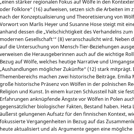
„einen stärker regionalen Fokus auf Wölfe in den Kontexte
oder Folklore“ (16) aufweisen, setzen sich die Arbeiten im 
nach der Konzeptualisierung und Theoretisierung von Wölf
Vorwort von Marlis Heyer und Susanne Hose steigt mit ei
anhand dessen die „Vielschichtigkeit des Verhandelns zum
modernen Gesellschaft‘“ (8) veranschaulicht wird. Neben d
auf die Untersuchung von Mensch-Tier-Beziehungen ausge
verweisen die Herausgeberinnen auch auf die wichtige Roll
Bezug auf Wölfe, welches heutige Narrative und Umgangs
„Aushandlungen möglicher Zukünfte“ (12) stark mitprägt.
Themenbereichs machen zwei historische Beiträge. Emilia Mi
große historische Präsenz von Wölfen in der polnischen Re
Religion und Kunst. In einem kurzen Schlussteil hält sie fest
Erfahrungen anknüpfende Ängste vor Wölfen in Polen auch
gegensätzlicher biologischer Fakten, Bestand haben. Heta
äußerst gelungenen Aufsatz für den finnischen Kontext, wie
fokussierte Vergangenheiten in Bezug auf das Zusammen
heute aktualisiert und als Argumente gegen eine mögliche