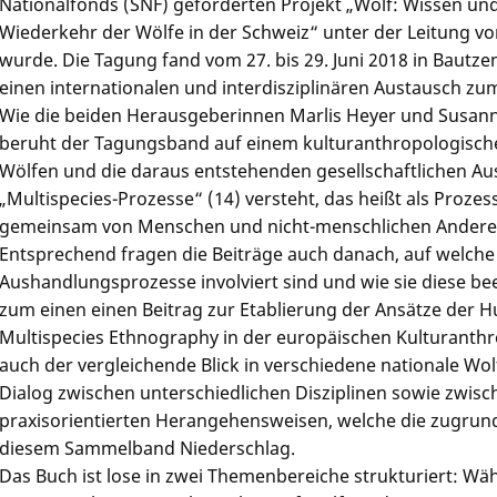
Nationalfonds (SNF) geförderten Projekt „Wolf: Wissen und
Wiederkehr der Wölfe in der Schweiz“ unter der Leitung v
wurde. Die Tagung fand vom 27. bis 29. Juni 2018 in Bautz
einen internationalen und interdisziplinären Austausch z
Wie die beiden Herausgeberinnen Marlis Heyer und Susan
beruht der Tagungsband auf einem kulturanthropologische
Wölfen und die daraus entstehenden gesellschaftlichen A
„Multispecies-Prozesse“ (14) versteht, das heißt als Prozes
gemeinsam von Menschen und nicht-menschlichen Anderen
Entsprechend fragen die Beiträge auch danach, auf welche 
Aushandlungsprozesse involviert sind und wie sie diese bee
zum einen einen Beitrag zur Etablierung der Ansätze der 
Multispecies Ethnography in der europäischen Kulturanth
auch der vergleichende Blick in verschiedene nationale W
Dialog zwischen unterschiedlichen Disziplinen sowie zwisc
praxisorientierten Herangehensweisen, welche die zugrund
diesem Sammelband Niederschlag.
Das Buch ist lose in zwei Themenbereiche strukturiert: Wäh