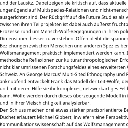
und der Lausitz. Dabei zeigen sie kritisch auf, dass aktuell
ungenügend auf Multispecies-Relationen und nicht-mensc
ausgerichtet sind. Der Rückgriff auf die Future Studies als
zwischen ihren Teilprojekten ist dabei auch äußerst fruchtb
Prozesse rund um Mensch-Wolf-Begegnungen in ihren polit
Dimensionen besser zu verstehen. Offen bleibt die spannend
Beziehungen zwischen Menschen und anderen Spezies ber
Wolfsmanagement praktisch implementiert werden kann. Im
methodische Reflexionen zur kulturanthropologischen Er
nicht klar umrissenen Forschungsfeldes eines erweiterte
Schweiz. An George Marcusʼ Multi-Sited Ethnography und R
anknüpfend entwickelt Frank das Modell der Leit-Wölfe, den
und mit deren Hilfe sie ihr komplexes, netzwerkartiges Fe
kann. Wölfe werden durch dieses überzeugende Modell in 
und in ihrer Vielschichtigkeit analysierbar.
Den Schluss machen drei etwas stärker praxisorientierte B
Duchet erläutert Michael Gibbert, inwiefern eine Perspekt
Kommunikationswissenschaft auf das Wolfsmanagement d