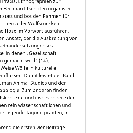
 Praxis. Ethnographien zur
on Bernhard Tschofen organisiert
en statt und bot den Rahmen für
um Thema der Wolfsrückkehr.
ne Hose im Vorwort ausführen,
n Ansatz, der die Ausbreitung von
useinandersetzungen als
se, in denen „Gesellschaft
 gemacht wird“ (14).
Weise Wölfe in kulturelle
influssen. Damit leistet der Band
Human-Animal-Studies und der
ropologie. Zum anderen finden
olfskontexte und insbesondere der
hen rein wissenschaftlichen und
e liegende Tagung prägten, in
rend die ersten vier Beiträge