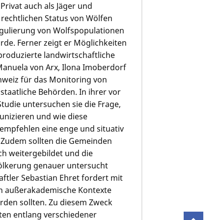
Privat auch als Jäger und
s rechtlichen Status von Wölfen
egulierung von Wolfspopulationen
de. Ferner zeigt er Möglichkeiten
produzierte landwirtschaftliche
Manuela von Arx, Ilona Imoberdorf
hweiz für das Monitoring von
staatliche Behörden. In ihrer vor
tudie untersuchen sie die Frage,
nizieren und wie diese
mpfehlen eine enge und situativ
 Zudem sollten die Gemeinden
sch weitergebildet und die
ölkerung genauer untersucht
tler Sebastian Ehret fordert mit
 in außerakademische Kontexte
erden sollten. Zu diesem Zweck
tten entlang verschiedener