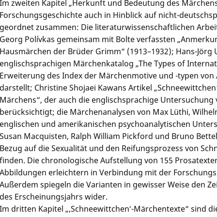
Im zweiten Kapitel „Herkunft und Bedeutung des Märchens
Forschungsgeschichte auch in Hinblick auf nicht-deutschs
geordnet zusammen: Die literaturwissenschaftlichen Arbei
Georg Polívkas gemeinsam mit Bolte verfassten „Anmerku
Hausmärchen der Brüder Grimm“ (1913–1932); Hans-Jörg U
englischsprachigen Märchenkatalog „The Types of Internatio
Erweiterung des Index der Märchenmotive und -typen von 
darstellt; Christine Shojaei Kawans Artikel „Schneewittchen
Märchens“, der auch die englischsprachige Untersuchung 
berücksichtigt; die Märchenanalysen von Max Lüthi, Wilhel
englischen und amerikanischen psychoanalytischen Unters
Susan Macquisten, Ralph William Pickford und Bruno Bettel
Bezug auf die Sexualität und den Reifungsprozess von Sc
finden. Die chronologische Aufstellung von 155 Prosatext
Abbildungen erleichtern in Verbindung mit der Forschungs
Außerdem spiegeln die Varianten in gewisser Weise den Zeit
des Erscheinungsjahrs wider.
Im dritten Kapitel „,Schneewittchenʻ-Märchentexte“ sind di