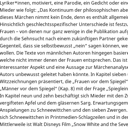
Lyriker*innen, motiviert, eine Parodie, ein Gedicht oder ein
Mieder wie folgt: „Das Kontinuum der philosophischen abe
dieses Märchen nimmt kein Ende, denn es enthält allgeme
Hinsichtlich geschlechtsspezifischer Unterschiede ist festz
Frauen – von denen nur ganz wenige in die Publikation 
durch die Sehnsucht nach einem zukünftigen Partner geke
Gegenteil, dass sie selbstbewusst „nein“ sagen können, we
wollen. Die Texte von männlichen Autoren hingegen basiere
welche nicht immer denen der Frauen entsprechen. Das ist
interessanter Aspekt und eine Aussage zur Märchenanalyse
Autors unbewusst geleitet haben könnte. In Kapitel siebe
Witzzeichnungen präsentiert, die „Frauen vor dem Spiegel
„Männer vor dem Spiegel“ (Kap. 8) mit der Frage „Spieglei
In Kapitel neun und zehn beschäftigt sich Mieder mit den Z
vergifteten Apfel und dem gläsernen Sarg. Erwartungsgemäß
Anspielungen zu Schneewittchen und den sieben Zwergen. 
sich Schneewittchen in Printmedien-Schlagzeilen und in d
Mittlerweile ist Walt Disneys Film „Snow White and the Se