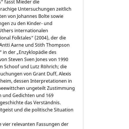
“ fasst Mieder die
prachige Untersuchungen zeitlich
ten von Johannes Bolte sowie
ngen zu den Kinder- und
thers internationalen
nal Folktales“ (2004), der die
Antti Aarne und Stith Thompson
“ in der „Enzyklopädie des
von Steven Sven Jones von 1990
m Schoof und Lutz Röhrich; die
uchungen von Grant Duff, Alexis
heim, dessen Interpretationen in
hneewittchen ungeteilt Zustimmung
en und Gedichten und 169
geschichte das Verständnis.
geist und die politische Situation
e vier relevanten Fassungen der