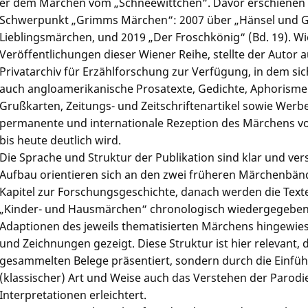
er dem Märchen vom „Schneewittchen“. Davor erschienen 
Schwerpunkt „Grimms Märchen“: 2007 über „Hänsel und Gre
Lieblingsmärchen, und 2019 „Der Froschkönig“ (Bd. 19). Wie
Veröffentlichungen dieser Wiener Reihe, stellte der Autor a
Privatarchiv für Erzählforschung zur Verfügung, in dem si
auch angloamerikanische Prosatexte, Gedichte, Aphorismen,
Grußkarten, Zeitungs- und Zeitschriftenartikel sowie Werb
permanente und internationale Rezeption des Märchens v
bis heute deutlich wird.
Die Sprache und Struktur der Publikation sind klar und ver
Aufbau orientieren sich an den zwei früheren Märchenbänd
Kapitel zur Forschungsgeschichte, danach werden die Text
„Kinder- und Hausmärchen“ chronologisch wiedergegeben; 
Adaptionen des jeweils thematisierten Märchens hingewies
und Zeichnungen gezeigt. Diese Struktur ist hier relevant, 
gesammelten Belege präsentiert, sondern durch die Einfü
(klassischer) Art und Weise auch das Verstehen der Parodi
Interpretationen erleichtert.