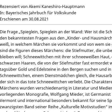
Rezensiert von Akemi Kaneshiro-Hauptmann
In: Bayerisches Jahrbuch für Volkskunde
Erschienen am 30.08.2021
Die Frage „Spieglein, Spieglein an der Wand: Wer ist die S
den bekanntesten Fragen aus den „Kinder- und Hausmärch
weiß, in welchem Märchen sie vorkommt und von wem sie 
sind die Figuren dieses Märchens: die Stiefmutter, die unb
bleiben will; Schneewittchen mit ihrer schneeweißen Haut
schwarzen Haaren, die von der Stiefmutter fast ermordet w
tagsüber Gold und Edelsteine in den Bergen suchen und i
Schneewittchen, einem Dienstmädchen gleich, die Hausarbe
der sich in das tote Schneewittchen verliebt. Die Charakt
Märchens wurden verschiedenartig in Literatur und Medien 
vorliegenden Monografie, Wolfgang Mieder, ist Germanist u
Vermont und international besonders bekannt für seine 
zwanzigsten Band seiner Reihe „Kulturelle Motivstudien“ 