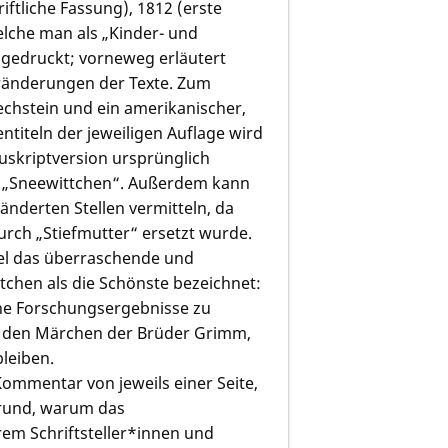
ftliche Fassung), 1812 (erste
welche man als „Kinder- und
gedruckt; vorneweg erläutert
eränderungen der Texte. Zum
echstein und ein amerikanischer,
ntiteln der jeweiligen Auflage wird
nuskriptversion ursprünglich
2 „Sneewittchen“. Außerdem kann
änderten Stellen vermitteln, da
urch „Stiefmutter“ ersetzt wurde.
iel das überraschende und
tchen als die Schönste bezeichnet:
eine Forschungsergebnisse zu
n den Märchen der Brüder Grimm,
leiben.
Kommentar von jeweils einer Seite,
Grund, warum das
em Schriftsteller*innen und