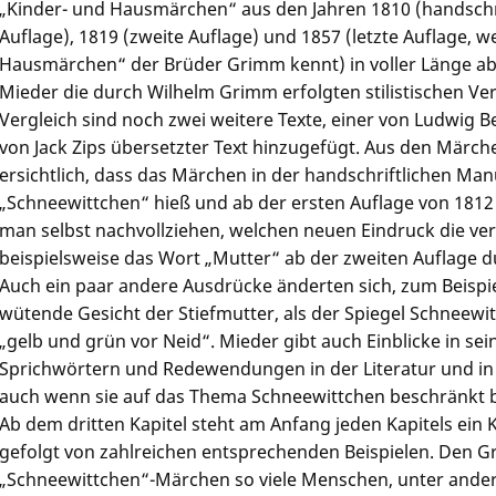
„Kinder- und Hausmärchen“ aus den Jahren 1810 (handschri
Auflage), 1819 (zweite Auflage) und 1857 (letzte Auflage, 
Hausmärchen“ der Brüder Grimm kennt) in voller Länge ab
Mieder die durch Wilhelm Grimm erfolgten stilistischen V
Vergleich sind noch zwei weitere Texte, einer von Ludwig B
von Jack Zips übersetzter Text hinzugefügt. Aus den Märche
ersichtlich, dass das Märchen in der handschriftlichen Ma
„Schneewittchen“ hieß und ab der ersten Auflage von 181
man selbst nachvollziehen, welchen neuen Eindruck die ver
beispielsweise das Wort „Mutter“ ab der zweiten Auflage d
Auch ein paar andere Ausdrücke änderten sich, zum Beisp
wütende Gesicht der Stiefmutter, als der Spiegel Schneewit
„gelb und grün vor Neid“. Mieder gibt auch Einblicke in s
Sprichwörtern und Redewendungen in der Literatur und i
auch wenn sie auf das Thema Schneewittchen beschränkt b
Ab dem dritten Kapitel steht am Anfang jeden Kapitels ein 
gefolgt von zahlreichen entsprechenden Beispielen. Den 
„Schneewittchen“-Märchen so viele Menschen, unter ander