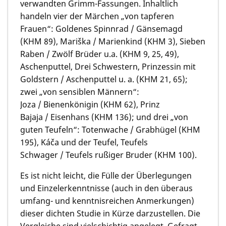
verwandten Grimm-Fassungen. Inhaltlich
handeln vier der Märchen „von tapferen
Frauen“: Goldenes Spinnrad / Gänsemagd
(KHM 89), Mariška / Marienkind (KHM 3), Sieben
Raben / Zwölf Brüder u.a. (KHM 9, 25, 49),
Aschenputtel, Drei Schwestern, Prinzessin mit
Goldstern / Aschenputtel u. a. (KHM 21, 65);
zwei „von sensiblen Männern“:
Joza / Bienenkönigin (KHM 62), Prinz
Bajaja / Eisenhans (KHM 136); und drei „von
guten Teufeln“: Totenwache / Grabhügel (KHM
195), Káča und der Teufel, Teufels
Schwager / Teufels rußiger Bruder (KHM 100).
Es ist nicht leicht, die Fülle der Überlegungen
und Einzelerkenntnisse (auch in den überaus
umfang- und kenntnisreichen Anmerkungen)
dieser dichten Studie in Kürze darzustellen. Die
Vergleiche sind vielschichtig angelegt. Gefragt