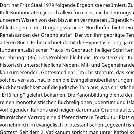
Dort hat Fritz Staal 1979 folgende Ergebnisse resümiert. 
Kult-Kontinuitäten, jedoch allein formaler, nie bedeutungsm
unserem Wissen von den bisweilen vermuteten „Eigentlich
Ableitungen in der Umgangssprache. Nordhofen bietet ein h
Renaissancen der Grapholatrie“. Der von ihm geprägte T
älteren Buch. Er bezeichnet damit die Hypostasierung, ja ri
fundamentalistischer Praxis im Gebrauch heiliger Schriften
Verehrung“ (36). Das Problem bleibt die „Persistenz der Kul
historisch unterschiedliche Neben-, Mit- und Gegeneinander
konkurrierender „Gottesmedien“. Im Christentum, das keine 
solches verfasst hat, bilden die Evangelienüberlieferungen
Rückbezüglichkeit auf die jüdische Tora aus, was christliche
„Erfüllung“ gelehrt bekamen. Die Kanonbildung diente der S
reinen monotheistischen Buchreligionen Judentum und Islam
vorliegenden Kanons und neigen darum zur Grapholatrie,
liturgischen Vortrag eine differenziertere Textkultur Platz
vornehmlich im evangelisch-protestantischen Logozentr
Gottes“. Seit dem 2. Vatikanum spricht man unter Katholi