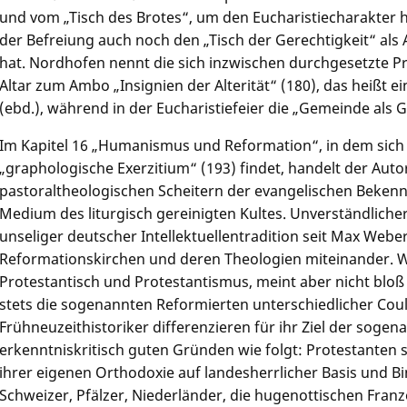
und vom „Tisch des Brotes“, um den Eucharistiecharakter
der Befreiung auch noch den „Tisch der Gerechtigkeit“ al
hat. Nordhofen nennt die sich inzwischen durchgesetzte P
Altar zum Ambo „Insignien der Alterität“ (180), das heißt e
(ebd.), während in der Eucharistiefeier die „Gemeinde als
Im Kapitel 16 „Humanismus und Reformation“, in dem sich 
„graphologische Exerzitium“ (193) findet, handelt der Auto
pastoraltheologischen Scheitern der evangelischen Bekenntn
Medium des liturgisch gereinigten Kultes. Unverständlicher
unseliger deutscher Intellektuellentradition seit Max Webe
Reformationskirchen und deren Theologien miteinander. Wi
Protestantisch und Protestantismus, meint aber nicht bloß
stets die sogenannten Reformierten unterschiedlicher Coul
Frühneuzeithistoriker differenzieren für ihr Ziel der soge
erkenntniskritisch guten Gründen wie folgt: Protestanten s
ihrer eigenen Orthodoxie auf landesherrlicher Basis und B
Schweizer, Pfälzer, Niederländer, die hugenottischen Franz