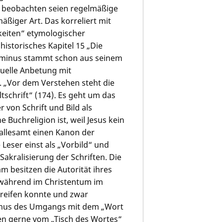
Zu beobachten seien regelmäßige
äßiger Art. Das korreliert mit
keiten“ etymologischer
istorisches Kapitel 15 „Die
erminus stammt schon aus seinem
tuelle Anbetung mit
. „Vor dem Verstehen steht die
tschrift“ (174). Es geht um das
 von Schrift und Bild als
Buchreligion ist, weil Jesus kein
 allesamt einen Kanon der
 Leser einst als „Vorbild“ und
akralisierung der Schriften. Die
 besitzen die Autorität ihres
 während im Christentum im
 greifen konnte und zwar
ismus des Umgangs mit dem „Wort
ken gerne vom „Tisch des Wortes“