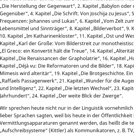
„Die Herstellung der Gegenwart“, 2. Kapitel „Babylon oder d
Gegenüber“, 4. Kapitel „Die Schrift. Von Joschija zu Jesus“, 
Frequenzen: Johannes und Lukas“, 6. Kapitel „Vom Zelt zum 
Lebensmittel und Sinnträger“, 8. Kapitel „Bilderverbot“, 9
10. Kapitel „Im Katharinenkloster“, 11. Kapitel „Ost und W
Kapitel „Karl der Große: Vom Bilderstreit zur monotheistis
„El Greco: ein Konvertit hält die Treue“, 14. Kapitel „Alter
Kapitel „Die Renaissancen der Grapholatrie“, 16. Kapitel 
Kapitel „Déjà vu: Die Reformatoren und die Bilder“, 18. K
Mimesis wird alteritär“, 19. Kapitel „Die Brotgeschichte. Ein
„Raffaels Passagenwerk“, 21. Kapitel „Wunder für die Augen.
und Intelligenz“, 22. Kapitel „Die letzten Wechsel“, 23. Kapit
Jahrhundert“, 24. Kapitel „Der weite Blick der Zwerge“.
Wir sprechen heute nicht nur in der Linguistik vornehmlic
lieber Sprachen sagten, weil bis heute in der Öffentlichkei
Vermittlungsapparaturen genannt werden, das heißt die t
„Aufschreibsysteme“ (Kittler) als Kommunikatoren, z. B. TV