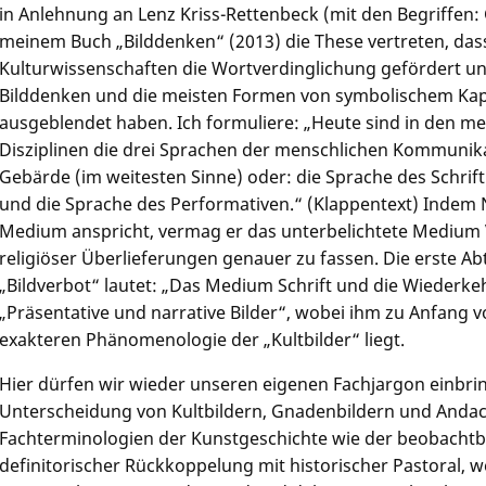
in Anlehnung an Lenz Kriss-Rettenbeck (mit den Begriffen:
meinem Buch „Bilddenken“ (2013) die These vertreten, das
Kulturwissenschaften die Wortverdinglichung gefördert un
Bilddenken und die meisten Formen von symbolischem Kapi
ausgeblendet haben. Ich formuliere: „Heute sind in den me
Disziplinen die drei Sprachen der menschlichen Kommunika
Gebärde (im weitesten Sinne) oder: die Sprache des Schrift
und die Sprache des Performativen.“ (Klappentext) Indem N
Medium anspricht, vermag er das unterbelichtete Medium 
religiöser Überlieferungen genauer zu fassen. Die erste Abt
„Bildverbot“ lautet: „Das Medium Schrift und die Wiederkeh
„Präsentative und narrative Bilder“, wobei ihm zu Anfang vo
exakteren Phänomenologie der „Kultbilder“ liegt.
Hier dürfen wir wieder unseren eigenen Fachjargon einbrin
Unterscheidung von Kultbildern, Gnadenbildern und Anda
Fachterminologien der Kunstgeschichte wie der beobachtba
definitorischer Rückkoppelung mit historischer Pastoral, we