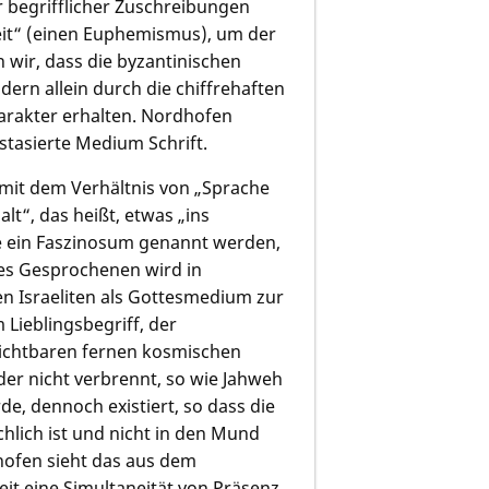
 begrifflicher Zuschreibungen
eit“ (einen Euphemismus), um der
 wir, dass die byzantinischen
dern allein durch die chiffrehaften
arakter erhalten. Nordhofen
stasierte Medium Schrift.
ch mit dem Verhältnis von „Sprache
lt“, das heißt, etwas „ins
te ein Faszinosum genannt werden,
des Gesprochenen wird in
en Israeliten als Gottesmedium zur
 Lieblingsbegriff, der
sichtbaren fernen kosmischen
r nicht verbrennt, so wie Jahweh
e, dennoch existiert, so dass die
lich ist und nicht in den Mund
hofen sieht das aus dem
t eine Simultaneität von Präsenz