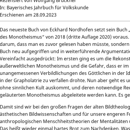
Rezensiert von Wolfgang Brückner
In: Bayerisches Jahrbuch für Volkskunde
Erschienen am 28.09.2023
Das neueste Buch von Eckhard Nordhofen setzt sein Buch „
des Monotheismus“ von 2018 (dritte Auflage 2020) voraus. I
darum, dass man es zuvor gelesen haben müsste, sondern 
Buch neu aufgegriffen und in weiterführende Argumentat
Vereinfacht ausgedrückt: Im ersten ging es um die Rekons
außerweltlichen Monotheismus und die Gefahr, dass er im
unangemessenen Verbildlichungen des Göttlichen in der Id
in der Grapholatrie zu verfallen drohte. Nun aber geht es um
ohne sinnlichen Kult auskommt, und deren notwendige Re
geläuterten Monotheismus abgeleitete werden kann. Es ge
Damit sind wir bei den großen Fragen der alten Bildtheol
ästhetischen Bildwissenschaften und für unsere engeren 
anthropologischen Menschheitstheorien der Mentalitäten
Das heißt wieder einmal hartes Brot zum Nachdenken. Was b