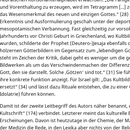
und Vorenthaltung zu erzeugen, wird im Tetragramm [...] z
das Wesensmerkmal des neuen und einzigen Gottes.“ (28) 
Erkenntnis und Ausformulierung geschah unter der deportie
mesopotamischen Verbannung. Fast gleichzeitig zur vorsok
Jahrhunderts vor Christi Geburt in Griechenland, wo Kultbil
wurden, schilderte der Prophet (Deutero-)Jesaja ebenfalls 
hölzernen Götterbildern im Gegensatz zum „lebendigen Got
steht im Zeichen der Kritik, dabei geht es weniger um die g
Bildwerken als um das Verschwindenmachen der Differenz
Gott, den sie darstellt. Solche ‚Götzen‘ sind tot.“ (31) Sie 
ihre konkrete Funktion anzeigt. Für Israel gilt: „Das Kultbil
ersetzt“ (34) und lässt dazu Rituale entstehen, die zu einer 
Idolatrie) führen können.
Damit ist der zweite Leitbegriff des Autors näher benannt, 
Kultschrift“ (174) verbindet. Letzterer meint das kulturell
Erscheinungen. Davon ist heutzutage in der Chemie, der 
der Medizin die Rede, in den Lexika aber nichts von der Re