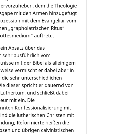
 hervorzuheben, dem die Theologie
s Agape mit den Armen hinzugefügt
rozession mit dem Evangeliar vom
inen „grapholatrischen Ritus“
 Gottesmedium“ auftrete.
ein Absatz über das
r sehr ausführlich vom
isse mit der Bibel als alleinigem
weise vermischt er dabei aber in
r die sehr unterschiedlichen
e dieser spricht er dauernd von
 Luthertum, und schließt dabei
eur mit ein. Die
nannten Konfessionalisierung mit
ind die lutherischen Christen mit
indung; Reformierte heißen die
osen und übrigen calvinistischen