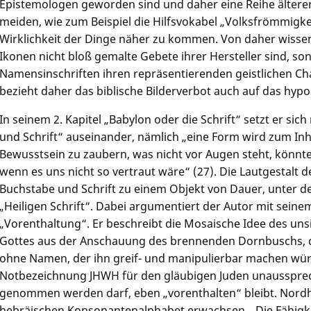
Epistemologen geworden sind und daher eine Reihe älterer
meiden, wie zum Beispiel die Hilfsvokabel „Volksfrömmigk
Wirklichkeit der Dinge näher zu kommen. Von daher wissen
Ikonen nicht bloß gemalte Gebete ihrer Hersteller sind, son
Namensinschriften ihren repräsentierenden geistlichen Ch
bezieht daher das biblische Bilderverbot auch auf das hypo
In seinem 2. Kapitel „Babylon oder die Schrift“ setzt er si
und Schrift“ auseinander, nämlich „eine Form wird zum Inha
Bewusstsein zu zaubern, was nicht vor Augen steht, könn
wenn es uns nicht so vertraut wäre“ (27). Die Lautgestalt 
Buchstabe und Schrift zu einem Objekt von Dauer, unter d
„Heiligen Schrift“. Dabei argumentiert der Autor mit seinem
„Vorenthaltung“. Er beschreibt die Mosaische Idee des un
Gottes aus der Anschauung des brennenden Dornbuschs, de
ohne Namen, der ihn greif- und manipulierbar machen würd
Notbezeichnung JHWH für den gläubigen Juden unaussprech
genommen werden darf, eben „vorenthalten“ bleibt. Nord
hebräischen Konsonantenalphabet erwachsen. „Die Fähigkei