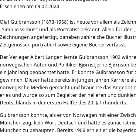
Erschienen am 09.02.2024
Olaf Gulbransson (1873-1958) ist heute vor allem als Zeichne
„Simplicissimus“ und als Porträtist bekannt. Allein für den
Zeichnungen angefertigt, daneben zahlreiche Bücher illustri
Zeitgenossen porträtiert sowie eigene Bücher verfasst.
Der Verleger Albert Langen lernte Gulbransson 1902 währ
norwegischen Autor und Politiker Bjørnstjerne Bjørnson ke
ein Jahr lang beobachtet hatte. Er konnte Gulbransson für 
gewinnen. Dieser hatte bereits in jungen Jahren Karriere al
norwegische Medien gemacht und brauchte das Angebot n
er es und wurde so zum Begleiter der helleren und dunklen
Deutschlands in der ersten Hälfte des 20. Jahrhunderts.
Gulbransson konnte, als er von Norwegen mit einer Zwische
München zog, kein Wort Deutsch und hatte es zunächst nicht
München zu behaupten. Bereits 1906 erhielt er die bayeris