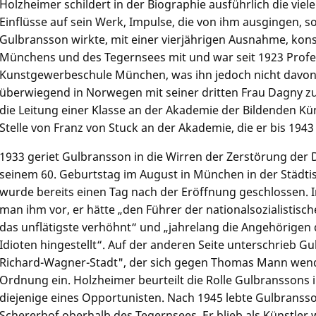
Holzheimer schildert in der Biographie ausführlich die vie
Einflüsse auf sein Werk, Impulse, die von ihm ausgingen, s
Gulbransson wirkte, mit einer vierjährigen Ausnahme, kon
Münchens und des Tegernsees mit und war seit 1923 Profes
Kunstgewerbeschule München, was ihn jedoch nicht davon a
überwiegend in Norwegen mit seiner dritten Frau Dagny z
die Leitung einer Klasse an der Akademie der Bildenden K
Stelle von Franz von Stuck an der Akademie, die er bis 1943
1933 geriet Gulbransson in die Wirren der Zerstörung der 
seinem 60. Geburtstag im August in München in der Städt
wurde bereits einen Tag nach der Eröffnung geschlossen. 
man ihm vor, er hätte „den Führer der nationalsozialistis
das unflätigste verhöhnt“ und „jahrelang die Angehörigen 
Idioten hingestellt“. Auf der anderen Seite unterschrieb G
Richard-Wagner-Stadt", der sich gegen Thomas Mann wendet
Ordnung ein. Holzheimer beurteilt die Rolle Gulbranssons 
diejenige eines Opportunisten. Nach 1945 lebte Gulbrans
Schererhof oberhalb des Tegernsees. Er blieb als Künstler 