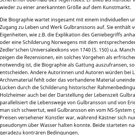
wieder zu einer anerkannten Größe auf dem Kunstmarkt.
Die Biographie wartet insgesamt mit einem individuellen u
Zugang zu Leben und Werk Gulbranssons auf. Sie enthält ve
Eigenheiten, wie z.B. die Explikation des Geniebegriffs anh
oder eine Schilderung Norwegens mit dem entsprechenden
Zedlerʼschen Universalexikons von 1740 (S. 150) u.a. Manc
zeigen die Rezensionen, ein solches Vorgehen als erfrisch
notwendig ist, die Biographie als Gattung auszufransen, so
entscheiden. Andere Autorinnen und Autoren würden bei L
Archivmaterial fehlt oder das vorhandene Material uneindeut
Lücken durch die Schilderung historischer Rahmenbedingu
Holzheimer auch bei der Darstellung der Lebenszeit Gulbr
parallelisiert die Lebenswege von Gulbransson und von Eric
man sich schwertut, weil Gulbransson ein vom NS-System 
Preisen versehener Künstler war, während Kästner sich nu
pseudonym über Wasser halten konnte. Beide starteten na
geradezu konträren Bedingungen.