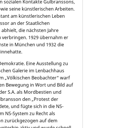
len sozialen Kontakte Gulbranssons,
owie seine künstlerischen Arbeiten.
stant am künstlerischen Leben
sor an der Staatlichen
bhielt, die nächsten Jahre
u verbringen. 1929 übernahm er
ünste in München und 1932 die
 innehatte.
Demokratie. Eine Ausstellung zu
ischen Galerie im Lenbachhaus
Im „Völkischen Beobachter“ warf
chen Bewegung in Wort und Bild auf
der S.A. als Mordbestien und
ulbransson den „Protest der
e, und fügte sich in die NS-
im NS-System zu Recht als
son zurückgezogen auf dem
weiterhin aktiv und wurde schnell