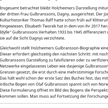
Insgesamt betrachtet bleibt Holzheimers Darstellung mitu
der dritten Frau Gulbranssons, Dagny, ausgerichtet. Der 
Kulturhistoriker Thomas Raff hatte schon früh auf Klitteru
hingewiesen. Elisabeth Tworek hat in dem von ihr 2017 h
Idylle“ Gulbranssons Verhalten 1933 bis 1945 differenziert 
sie auf die Sicht Dagnys verzichtete.
Gleichwohl stellt Holzheimers Gulbransson-Biographie einen
Dieser erfordert gleichzeitig den nächsten Schritt: mit n
Gulbranssons Darstellung zu falsifizieren oder zu verifiziere
Netzwerke eingelassenes Leben wie dasjenige Gulbransson
Grenzen gesetzt, die erst durch eine mehrstimmige Forsc
Das hält wohl schon der erste Satz des Buches fest, das mi
irdische Bogen von Olaf Gulbransson spannt sich von Nor
Diese Formulierung öffnet im Bild des Bogens die Perspektiv
kommen sollen. Man muss auf Fortsetzung der Forschunge