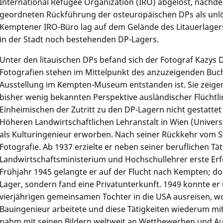
International Refugee Organization (IRO) abgelöst, nachde
geordneten Rückführung der osteuropäischen DPs als unlö
Kemptener IRO-Büro lag auf dem Gelände des Litauerlagers
in der Stadt noch bestehenden DP-Lagers.
Unter den litauischen DPs befand sich der Fotograf Kazys 
Fotografien stehen im Mittelpunkt des anzuzeigenden Buche
Ausstellung im Kempten-Museum entstanden ist. Sie zeigen
bisher wenig bekannten Perspektive ausländischer Flüchtl
Einheimischen der Zutritt zu den DP-Lagern nicht gestattet
Höheren Landwirtschaftlichen Lehranstalt in Wien (Univers
als Kulturingenieur erworben. Nach seiner Rückkehr vom 
Fotografie. Ab 1937 erzielte er neben seiner beruflichen Tät
Landwirtschaftsministerium und Hochschullehrer erste Erf
Frühjahr 1945 gelangte er auf der Flucht nach Kempten; dor
Lager, sondern fand eine Privatunterkunft. 1949 konnte er 
vierjährigen gemeinsamen Tochter in die USA ausreisen, w
Bauingenieur arbeitete und diese Tätigkeiten wiederum mi
nahm mit seinen Bildern weltweit an Wettbewerben und Aus