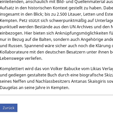
einleitenden, anschaulich mit Bild- und Quellenmaterial au
Aufsatz in den historischen Kontext gestellt zu haben. Dabe
insgesamt in den Blick; bis zu 2.500 Litauer, Letten und Es
Kempten. Petz stützt sich schwerpunktmäßig auf Unterlag
punktuell werden Bestände aus den UN Archives und den N
einbezogen. Hier bieten sich Anknüpfungsmöglichkeiten fü
nur in Bezug auf die Balten, sondern auch Angehörige ande
und Russen. Spannend wäre sicher auch noch die Klärung d
Kollaborateure mit den deutschen Besatzern unter ihnen b
Lebenswege verliefen.
Komplettiert wird das von Volker Babucke vom Likias Verl
und gediegen gestaltete Buch durch eine biografische Skiz
seines Neffen und Nachlassbesitzers Antanas Skaisgiris s
Daugėlas an seine Jahre in Kempten.
Zurück