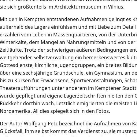
sie sich größtenteils im Architekturmuseum in Vilnius.
Mit den in Kempten entstandenen Aufnahmen gelingt es Ka
außerhalb des Lagers einfühlsam und mit Liebe zum Detail
erzählen vom Leben in Massenquartieren, von der Unterb
Winterkälte, dem Mangel an Nahrungsmitteln und von der R
Zeitläufte. Trotz der schwierigen äußeren Bedingungen entf
weitgehender Selbstverwaltung ein bemerkenswertes kultur
Gottesdienste, kirchliche Jugendgruppen, ein breites Bil
über eine sechsjährige Grundschule, ein Gymnasium, an de
bis zu Kursen für Erwachsene, Sportveranstaltungen, Scha
Theateraufführungen unter anderem im Kemptener Stadtth
wurde gepflegt und eigene Lagerzeitschriften hielten den
Rückkehr dorthin wach. Letztlich emigrierten die meisten L
Nordamerika. All dies spiegelt sich in den Fotos.
Der Autor Wolfgang Petz bezeichnet die Aufnahmen von Ka
Glücksfall. Ihm selbst kommt das Verdienst zu, sie musterg