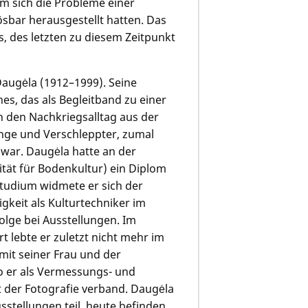
m sich die Probleme einer
sbar herausgestellt hatten. Das
, des letzten zu diesem Zeitpunkt
Daugėla (1912–1999). Seine
s, das als Begleitband zu einer
 den Nachkriegsalltag aus der
inge und Verschleppter, zumal
 war. Daugėla hatte an der
ität für Bodenkultur) ein Diplom
Studium widmete er sich der
igkeit als Kulturtechniker im
olge bei Ausstellungen. Im
t lebte er zuletzt nicht mehr im
mit seiner Frau und der
o er als Vermessungs- und
t der Fotografie verband. Daugėla
stellungen teil, heute befinden