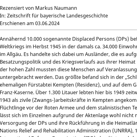
Rezensiert von Markus Naumann
In: Zeitschrift für bayerische Landesgeschichte
Erschienen am 03.06.2024
Annähernd 10.000 sogenannte Displaced Persons (DPs) be
Weltkriegs im Herbst 1945 in der damals ca. 34.000 Einwo
im Allgäu. Es handelte sich dabei um Ausländer, die es au
Besatzungspolitik und des Kriegsverlaufs aus ihrer Heimat
der hohen Zahl mussten diese Menschen auf Veranlassung 
untergebracht werden. Das größte befand sich in der „Sch
ehemaligen Fürstabtei Kempten (Residenz), und auf dem G
Franz-Kaserne. Über 1.300 Litauer lebten hier bis 1949 zeit
1943 als zivile (Zwangs-)arbeitskräfte in Kempten angekom
Flüchtlinge vor der Roten Armee und dem stalinistischen 
lässt sich im Einzelnen aufgrund der Aktenlage wohl nicht
Versorgung der DPs und ihre Rückführung in die Heimatlä
Nations Relief and Rehabilitation Administration (UNRRA), 