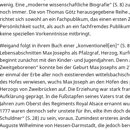
wenig. Eine „moderne wissenschaftliche Biografie“ (S. 8) z
noch immer. Die von Thomas Götz herausgegebene Reihe „k
richtet sich sowohl an ein Fachpublikum, das einen ersten 
Persönlichkeit sucht, als auch an ein fachfremdes Publikum,
keine speziellen Vorkenntnisse mitbringt.
Weigand folgt in ihrem Buch einer „konventionell[en]“ (S. 8
Lebensabschnitten Max Josephs als Pfalzgraf, Herzog, Kurfü
beginnt zunächst mit den Kinder- und Jugendjahren. Denn 
Zweitgeborenen“ konnte bei der Geburt Max Josephs am 2
er einmal der Erbe aller noch existierenden wittelsbachisc
des Hofes verwiesen, wuchs Max Joseph an den Höfen des 
Herzogs von Zweibrücken auf. Die Erziehung war stark fra
Aufklärung geprägt. In die Fußstapfen seines Vaters trat der
Jahren zum Oberst des Regiments Royal Alsace ernannt wu
1777 waren dennoch sehr unstete für ihn, eilte ihm doch d
Schuldner“ (S. 28) zu sein, voraus. Zumindest ersteres änd
Auguste Wilhelmine von Hessen-Darmstadt, die jedoch bere