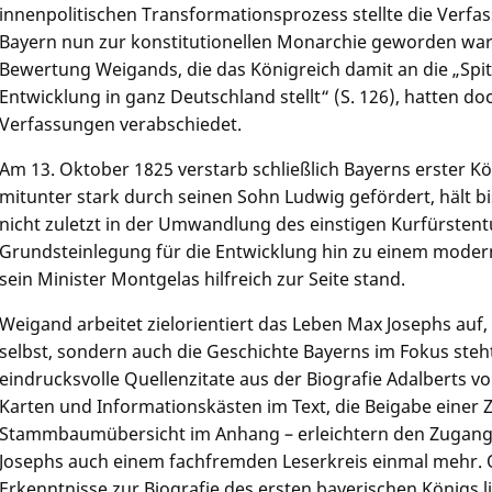
innenpolitischen Transformationsprozess stellte die Verfa
Bayern nun zur konstitutionellen Monarchie geworden war. 
Bewertung Weigands, die das Königreich damit an die „Spit
Entwicklung in ganz Deutschland stellt“ (S. 126), hatten d
Verfassungen verabschiedet.
Am 13. Oktober 1825 verstarb schließlich Bayerns erster K
mitunter stark durch seinen Sohn Ludwig gefördert, hält bi
nicht zuletzt in der Umwandlung des einstigen Kurfürstent
Grundsteinlegung für die Entwicklung hin zu einem moder
sein Minister Montgelas hilfreich zur Seite stand.
Weigand arbeitet zielorientiert das Leben Max Josephs auf
selbst, sondern auch die Geschichte Bayerns im Fokus steht
eindrucksvolle Quellenzitate aus der Biografie Adalberts vo
Karten und Informationskästen im Text, die Beigabe einer 
Stammbaumübersicht im Anhang – erleichtern den Zugang
Josephs auch einem fachfremden Leserkreis einmal mehr. 
Erkenntnisse zur Biografie des ersten bayerischen Königs lie