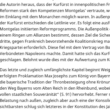
die Autorin heraus, dass der Kurfürst in innenpolitischen
Reformen stark den Kompetenzen Montgelasʼ vertraute, we
im Einklang mit dem Monarchen möglich waren. In außenp
der Kurfürst entschieden die Leitlinie vor. Es folgt eine a
Montgelas initiierten Reformprogramms. Die Außenpolitik
einem Ringen um Allianzen bestimmt, dessen Ziel die Siche
dritte, gegen Frankreich bevorstehende Koalitionskrieg ma
Kriegspartei erforderlich. Diese fiel mit dem Vertrag von
Verbündeten Napoleons machte. Damit hatte sich das Kurfü
geschlagen. Belohnt wurde dies mit der Aufwertung zum K
Das letzte und zugleich umfänglichste Kapitel beginnt Wei
erfolgten Proklamation Max Josephs zum König von Bayern
die bayerische Tradition der Thronbesteigung ohne Krönun
den Weg Bayerns vom Alten Reich in den Rheinbund, wobei
vollen staatlichen Souveränität“ (S. 91) hervorhebt. Ferner 
Belastung nach außen, zugleich aber auch eine der Konso
sichtbarsten schlug sich letzteres in der Konstitution des 