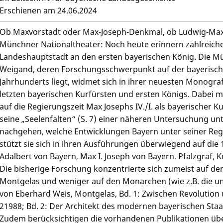
Erschienen am 24.06.2024
Ob Maxvorstadt oder Max-Joseph-Denkmal, ob Ludwig-Maxi
Münchner Nationaltheater: Noch heute erinnern zahlreiche
Landeshauptstadt an den ersten bayerischen König. Die Mü
Weigand, deren Forschungsschwerpunkt auf der bayerische
Jahrhunderts liegt, widmet sich in ihrer neuesten Monogr
letzten bayerischen Kurfürsten und ersten Königs. Dabei
auf die Regierungszeit Max Josephs IV./I. als bayerischer K
seine „Seelenfalten“ (S. 7) einer näheren Untersuchung un
nachgehen, welche Entwicklungen Bayern unter seiner Re
stützt sie sich in ihren Ausführungen überwiegend auf die
Adalbert von Bayern, Max I. Joseph von Bayern. Pfalzgraf,
Die bisherige Forschung konzentrierte sich zumeist auf de
Montgelas und weniger auf den Monarchen (wie z.B. die u
von Eberhard Weis, Montgelas, Bd. 1: Zwischen Revolutio
21988; Bd. 2: Der Architekt des modernen bayerischen Sta
Zudem berücksichtigen die vorhandenen Publikationen übe