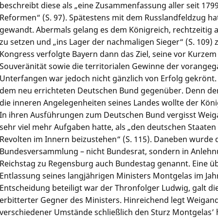
beschreibt diese als „eine Zusammenfassung aller seit 179
Reformen“ (S. 97). Spätestens mit dem Russlandfeldzug ha
gewandt. Abermals gelang es dem Königreich, rechtzeitig 
zu setzen und „ins Lager der nachmaligen Sieger“ (S. 109)
Kongress verfolgte Bayern dann das Ziel, seine vor Kurze
Souveränität sowie die territorialen Gewinne der vorangeg
Unterfangen war jedoch nicht gänzlich von Erfolg gekrönt
dem neu errichteten Deutschen Bund gegenüber. Denn den
die inneren Angelegenheiten seines Landes wollte der Kön
In ihren Ausführungen zum Deutschen Bund vergisst Weiga
sehr viel mehr Aufgaben hatte, als „den deutschen Staaten
Revolten im Innern beizustehen“ (S. 115). Daneben wurde
Bundesversammlung – nicht Bundesrat, sondern in Anle
Reichstag zu Regensburg auch Bundestag genannt. Eine üb
Entlassung seines langjährigen Ministers Montgelas im Jah
Entscheidung beteiligt war der Thronfolger Ludwig, galt die
erbitterter Gegner des Ministers. Hinreichend legt Weigand
verschiedener Umstände schließlich den Sturz Montgelas’ 