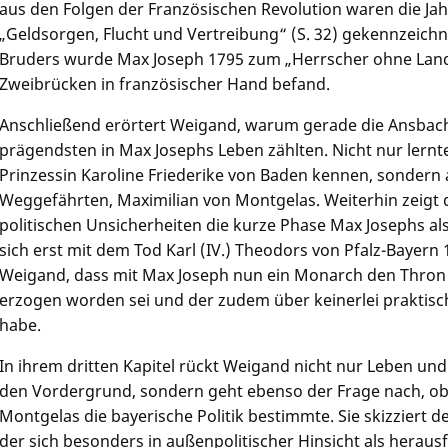
aus den Folgen der Französischen Revolution waren die Ja
„Geldsorgen, Flucht und Vertreibung“ (S. 32) gekennzeichn
Bruders wurde Max Joseph 1795 zum „Herrscher ohne Land“
Zweibrücken in französischer Hand befand.
Anschließend erörtert Weigand, warum gerade die Ansbach
prägendsten in Max Josephs Leben zählten. Nicht nur lernte
Prinzessin Karoline Friederike von Baden kennen, sondern 
Weggefährten, Maximilian von Montgelas. Weiterhin zeigt 
politischen Unsicherheiten die kurze Phase Max Josephs als
sich erst mit dem Tod Karl (IV.) Theodors von Pfalz-Bayern
Weigand, dass mit Max Joseph nun ein Monarch den Thron 
erzogen worden sei und der zudem über keinerlei praktis
habe.
In ihrem dritten Kapitel rückt Weigand nicht nur Leben un
den Vordergrund, sondern geht ebenso der Frage nach, ob
Montgelas die bayerische Politik bestimmte. Sie skizziert 
der sich besonders in außenpolitischer Hinsicht als heraus