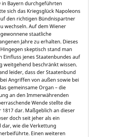
9 in Bayern durchgeführten
tte sich das Kriegsglück Napoleons
auf den richtigen Bündnispartner
 zu wechseln. Auf dem Wiener
m gewonnene staatliche
angenen Jahre zu erhalten. Dieses
. Hingegen skeptisch stand man
 Einfluss jenes Staatenbundes auf
ig weitgehend beschränkt wissen.
nd leider, dass der Staatenbund
 bei Angriffen von außen sowie bei
 das gemeinsame Organ – die
hnung an den Immerwährenden
erraschende Wende stellte die
r 1817 dar. Maßgeblich an dieser
ser doch seit jeher als ein
 dar, wie die Verkettung
herbeiführte. Einen weiteren