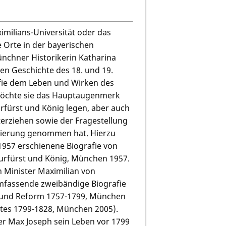
milians-Universität oder das
 Orte in der bayerischen
nchner Historikerin Katharina
n Geschichte des 18. und 19.
afie dem Leben und Wirken des
 möchte sie das Hauptaugenmerk
urfürst und König legen, aber auch
terziehen sowie der Fragestellung
gierung genommen hat. Hierzu
 1957 erschienene Biografie von
 Kurfürst und König, München 1957.
n Minister Maximilian von
mfassende zweibändige Biografie
n und Reform 1757-1799, München
ates 1799-1828, München 2005).
r Max Joseph sein Leben vor 1799