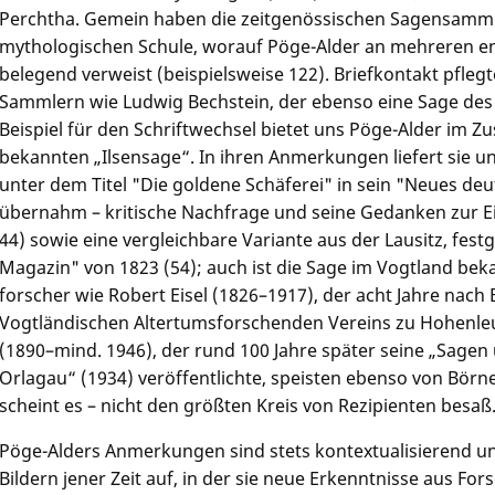
Perchtha. Gemein haben die zeitgenössischen Sagensammle
mythologischen Schule, worauf Pöge-Alder an mehreren en
belegend verweist (beispielsweise 122). Briefkontakt pfle
Sammlern wie Ludwig Bechstein, der ebenso eine Sage des 
Beispiel für den Schriftwechsel bietet uns Pöge-Alder im
bekannten „Ilsensage“. In ihren Anmerkungen liefert sie un
unter dem Titel "Die goldene Schäferei" in sein "Neues d
übernahm – kritische Nachfrage und seine Gedanken zur E
44) sowie eine vergleichbare Variante aus der Lausitz, fes
Magazin" von 1823 (54); auch ist die Sage im Vogtland be
forscher wie Robert Eisel (1826–1917), der acht Jahre nach
Vogtländischen Altertumsforschenden Vereins zu Hohenle
(1890–mind. 1946), der rund 100 Jahre später seine „Sagen
Orlagau“ (1934) veröffentlichte, speisten ebenso von Börn
scheint es – nicht den größten Kreis von Rezipienten besaß
Pöge-Alders Anmerkungen sind stets kontextualisierend u
Bildern jener Zeit auf, in der sie neue Erkenntnisse aus F