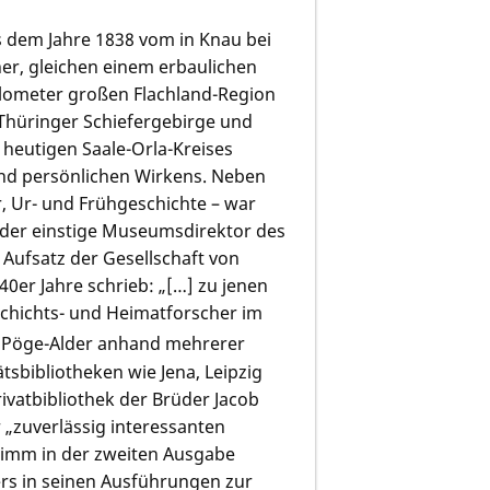
us dem Jahre 1838 vom in Knau bei
er, gleichen einem erbaulichen
lometer großen Flachland-Region
Thüringer Schiefergebirge und
 heutigen Saale-Orla-Kreises
und persönlichen Wirkens. Neben
ur, Ur- und Frühgeschichte – war
e der einstige Museumsdirektor des
Aufsatz der Gesellschaft von
0er Jahre schrieb: „[…] zu jenen
chichts- und Heimatforscher im
t Pöge-Alder anhand mehrerer
tsbibliotheken wie Jena, Leipzig
ivatbibliothek der Brüder Jacob
 „zuverlässig interessanten
imm in der zweiten Ausgabe
rs in seinen Ausführungen zur