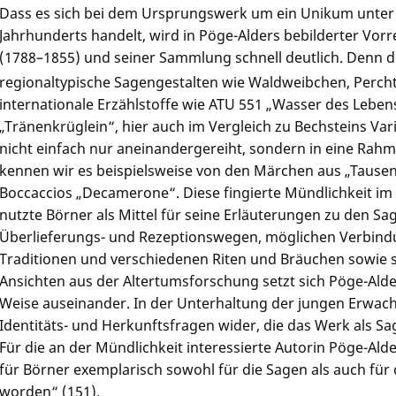
Dass es sich bei dem Ursprungswerk um ein Unikum unter
Jahrhunderts handelt, wird in Pöge-Alders bebilderter Vo
(1788–1855) und seiner Sammlung schnell deutlich. Denn d
regionaltypische Sagengestalten wie Waldweibchen, Perch
internationale Erzählstoffe wie ATU 551 „Wasser des Leben
„Tränenkrüglein“, hier auch im Vergleich zu Bechsteins Vari
nicht einfach nur aneinandergereiht, sondern in eine Rah
kennen wir es beispielsweise von den Märchen aus „Tause
Boccaccios „Decamerone“. Diese fingierte Mündlichkeit im
nutzte Börner als Mittel für seine Erläuterungen zu den S
Überlieferungs- und Rezeptionswegen, möglichen Verbin
Traditionen und verschiedenen Riten und Bräuchen sowie 
Ansichten aus der Altertumsforschung setzt sich Pöge-Ald
Weise auseinander. In der Unterhaltung der jungen Erwac
Identitäts- und Herkunftsfragen wider, die das Werk als
Für die an der Mündlichkeit interessierte Autorin Pöge-Ald
für Börner exemplarisch sowohl für die Sagen als auch für
worden“ (151).