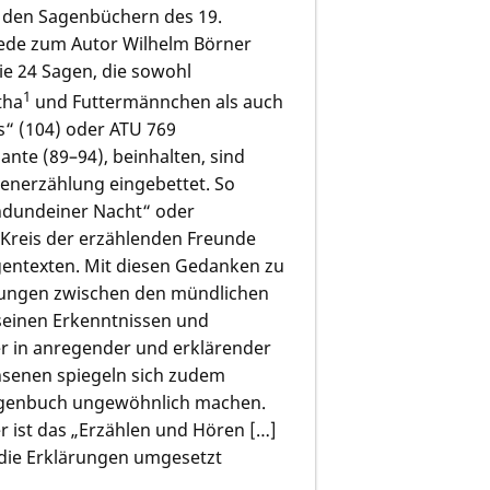
 den Sagenbüchern des 19.
rrede zum Autor Wilhelm Börner
ie 24 Sagen, die sowohl
1
tha
und Futtermännchen als auch
s“ (104) oder ATU 769
ante (89–94), beinhalten, sind
menerzählung eingebettet. So
ndundeiner Nacht“ oder
 Kreis der erzählenden Freunde
agentexten. Mit diesen Gedanken zu
dungen zwischen den mündlichen
seinen Erkenntnissen und
er in anregender und erklärender
hsenen spiegeln sich zudem
 Sagenbuch ungewöhnlich machen.
er ist das „Erzählen und Hören […]
 die Erklärungen umgesetzt