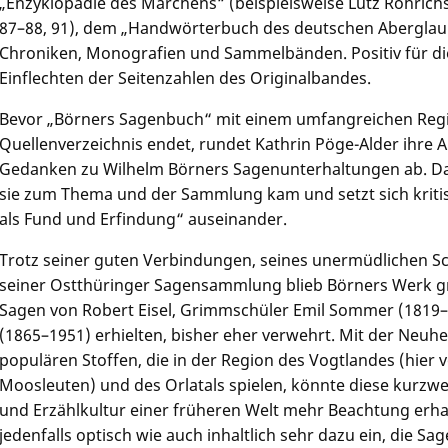
„Enzyklopädie des Märchens“ (beispielsweise Lutz Röhrichs
87–88, 91), dem „Handwörterbuch des deutschen Aberglau
Chroniken, Monografien und Sammelbänden. Positiv für die
Einflechten der Seitenzahlen des Originalbandes.
Bevor „Börners Sagenbuch“ mit einem umfangreichen Reg
Quellenverzeichnis endet, rundet Kathrin Pöge-Alder ihre
Gedanken zu Wilhelm Börners Sagenunterhaltungen ab. Dari
sie zum Thema und der Sammlung kam und setzt sich kritis
als Fund und Erfindung“ auseinander.
Trotz seiner guten Verbindungen, seines unermüdlichen Sc
seiner Ostthüringer Sagensammlung blieb Börners Werk grö
Sagen von Robert Eisel, Grimmschüler Emil Sommer (1819–
(1865–1951) erhielten, bisher eher verwehrt. Mit der Neu
populären Stoffen, die in der Region des Vogtlandes (hier
Moosleuten) und des Orlatals spielen, könnte diese kurzwei
und Erzählkultur einer früheren Welt mehr Beachtung erha
jedenfalls optisch wie auch inhaltlich sehr dazu ein, die S