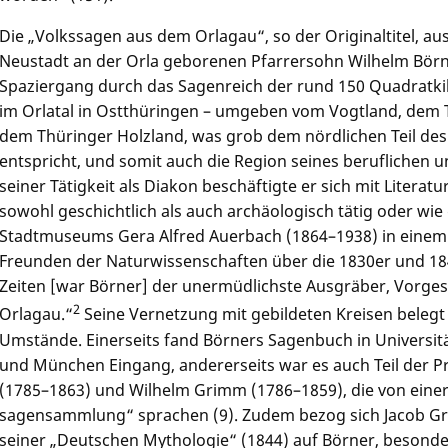
Die „Volkssagen aus dem Orlagau“, so der Originaltitel, a
Neustadt an der Orla geborenen Pfarrersohn Wilhelm Börn
Spaziergang durch das Sagenreich der rund 150 Quadratki
im Orlatal in Ostthüringen – umgeben vom Vogtland, dem 
dem Thüringer Holzland, was grob dem nördlichen Teil des
entspricht, und somit auch die Region seines beruflichen 
seiner Tätigkeit als Diakon beschäftigte er sich mit Literat
sowohl geschichtlich als auch archäologisch tätig oder wi
Stadtmuseums Gera Alfred Auerbach (1864–1938) in einem 
Freunden der Naturwissenschaften über die 1830er und 184
Zeiten [war Börner] der unermüdlichste Ausgräber, Vorges
2
Orlagau.“
Seine Vernetzung mit gebildeten Kreisen beleg
Umstände. Einerseits fand Börners Sagenbuch in Universitä
und München Eingang, andererseits war es auch Teil der Pr
(1785–1863) und Wilhelm Grimm (1786–1859), die von einer
sagensammlung“ sprachen (9). Zudem bezog sich Jacob Gr
seiner „Deutschen Mythologie“ (1844) auf Börner, besonde