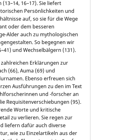
(13–14, 16–17). Sie liefert
torischen Persönlichkeiten und
ältnisse auf, so sie für die Wege
sant oder dem besseren
Pöge-Alder auch zu mythologischen
Sagengestalten. So begegnen wir
6–41) und Wechselbälgern (131).
 zahlreichen Erklärungen zur
ach (66), Auma (69) und
Flurnamen. Ebenso erfreuen sich
kurzen Ausführungen zu den im Text
lforscherinnen und -forscher an
ie Requisitenverschiebungen (95).
rende Worte und kritische
ail zu verlieren. Sie regen zur
 liefern dafür auch diverse
r, wie zu Einzelartikeln aus der