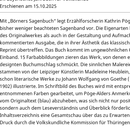
Erschienen am 15.10.2025
Mit „Börners Sagenbuch“ legt Erzählforscherin Kathrin Pö
bisher weniger beachteten Sagenband vor. Die Eigenarten 
des Originalwerkes als auch in der Gestaltung und Aufmach
kommentierten Ausgabe, die in ihrer Ästhetik das klassis
Reprint übertreffen. Das Buch kommt im ungewöhnlichen 
Einband. 15 Farbabbildungen zieren das Werk, von denen 
designten Buchumschlag schmückt. Die sinnlichen Malereien
stammen von der Leipziger Künstlerin Madeleine Heublein, 
schon literarische Werke zu Johann Wolfgang von Goethe (
1902) illustrierte. Im Schriftbild des Buches wird mit ents
entnommenen Farben gearbeitet, um Pöge-Alders Anmerk
vom Originaltext (blau) abzuheben, was sich nicht nur posi
sondern auch dem Leseverständnis und Überblick förderlich
Inhaltsverzeichnis eine Gesamtschau über das zu Erwarten
Druck durch die Volkskundliche Kommission für Thüringen 