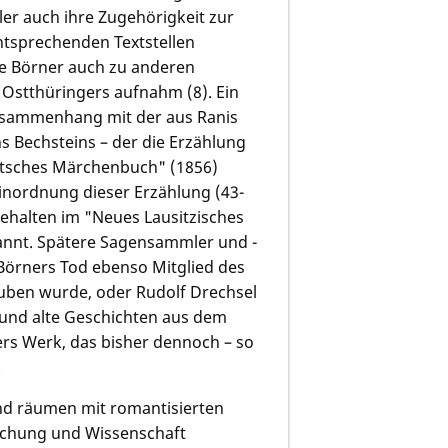
r auch ihre Zugehörigkeit zur
tsprechenden Textstellen
gte Börner auch zu anderen
Ostthüringers aufnahm (8). Ein
 Zusammenhang mit der aus Ranis
s Bechsteins – der die Erzählung
eutsches Märchenbuch" (1856)
inordnung dieser Erzählung (43-
tgehalten im "Neues Lausitzisches
kannt. Spätere Sagensammler und -
 Börners Tod ebenso Mitglied des
uben wurde, oder Rudolf Drechsel
 und alte Geschichten aus dem
ers Werk, das bisher dennoch – so
.
nd räumen mit romantisierten
orschung und Wissenschaft