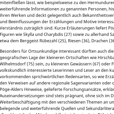
miteinfließen lässt, wie beispielsweise zu den Hermunduren 
weiterführende Informationen zu genannten Personen, his
ihren Werken und deckt gelegentlich auch Bekanntheitsverh
und Beeinflussungen der Erzählungen und Motive interes
Verständnis zuträglich sind. Kurze Erläuterungen liefert 
Figuren wie Skylla und Charybdis (27) sowie zu allerhand 
etwa dem Berggeist Rübezahl (25), Riesen (36), Drachen (3
Besonders für Ortsunkundige interessant dürften auch die
geografischen Lage der kleineren Ortschaften wie Hirschb
Wilhelmsdorf (75) sein, zu kleineren Gewässern (67) oder 
volkskundlich interessierte Leserinnen und Leser an den 
vorkommenden sprichwörtlichen Redensarten, so wie Erzäh
den Verweisen auf andere regionale Sagenvarianten oder d
Pöge-Alders Hinweise, gelieferte Forschungsansätze, erklä
Auseinandersetzungen sind stets prägnant, ohne sich im Det
Weiterbeschäftigung mit den verschiedenen Themen an und
belegende und weiterführende Quellen und Sekundärliteratu