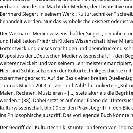
verbannt wurde: die Macht der Medien, der Dispositive un
Bernhard Siegert in seinem Werk „Kulturtechniken“ schreibt
behandelt werden. Nur das Symbolische existiert oder ist wi
Der Weimarer Medienwissenschaftler Siegert, beinahe eme
und Habilitation Friedrich Kittlers Wissenschaftlicher Mita
Fortentwicklung dieses mächtigen und beeindruckend sch
Dispositivs der „Deutschen Medienwissenschaft“ – den Beg
weiterentwickelt und von seinem Lehrmeister emanzipiert, 
Hier sind Schlüsselszenen der Kulturtechnikgeschichte mit
zusammengebracht. Auf der Basis einer breiten Quellenlage 
Thomas Macho 2003 in „Zeit und Zahl“ formulierte – „Kultu
Malen, Rechnen, Musizieren – [...] stets älter als die Begriff
werden.“ (88). Dabei setzt er auf einer Ebene der Untersuc
Kulturwissenschaft bloß über den Praxisbegriff in den Bl
ins Philosophische ausgriff. Das vorliegende Buch könnte 
Der Begriff der Kulturtechnik ist unter anderem von Thom