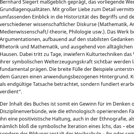
Bernhard Siegert maßgeblich geprägt, das vorliegende Wer
Grundlagenqualitäten. Mit großer Liebe zum Detail vermitte
umfassenden Einblick in die Historizität des Begriffs und
verschiedener wissenschaftlicher Diskurse (Mathematik, A
Medienwissenschaft/-theorie, Philologie usw.). Das Werk b
Argumentationen, aufbauend auf den stabilsten Gedanken
Rhetorik und Mathematik, und ausgehend von alltäglichen P
Hausen. Dabei tritt zu Tage, inwiefern Kulturtechniken das 
ihrer symbolischen Welterzeugungskraft sichtbar werden 
fundamental prägen. Die breite Fülle der Beispiele unterstr
dem Ganzen einen anwendungsbezogenen Hintergrund. Kult
als endgültige Tatsache betrachtet, sondern fundiert erarbe
verdient“.
Der Inhalt des Buches ist somit ein Gewinn für im Denken o
Disziplinenverbünde, wie die ethnologisch operierenden Fä
ihn eine positivistische Haltung, auch in der Ethnografie, als
nämlich bloß die symbolische Iteration eines Ichs, das – ebe
sondern der Bildungsanstalt der Hochschule – ihr oder sei