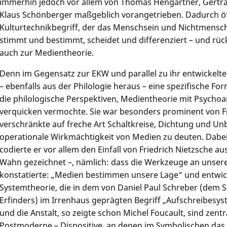
immerhin jedoch vor allem von Thomas Hengartner, Gertr
Klaus Schönberger maßgeblich vorangetrieben. Dadurch öf
Kulturtechnikbegriff, der das Menschsein und Nichtmensch
stimmt und bestimmt, scheidet und differenziert – und rück
auch zur Medientheorie.
Denn im Gegensatz zur EKW und parallel zu ihr entwickelt
– ebenfalls aus der Philologie heraus – eine spezifische F
die philologische Perspektiven, Medientheorie mit Psycho
verquicken vermochte. Sie war besonders prominent von Fri
verschränkte auf freche Art Schaltkreise, Dichtung und U
operationale Wirkmächtigkeit von Medien zu deuten. Dabei
codierte er vor allem den Einfall von Friedrich Nietzsche a
Wahn gezeichnet –, nämlich: dass die Werkzeuge an unser
konstatierte: „Medien bestimmen unsere Lage“ und entwick
Systemtheorie, die in dem von Daniel Paul Schreber (dem 
Erfinders) im Irrenhaus geprägten Begriff „Aufschreibesy
und die Anstalt, so zeigte schon Michel Foucault, sind zen
Postmoderne – Dispositive, an denen im Symbolischen das