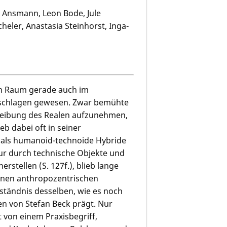
 Ansmann, Leon Bode, Jule
heler, Anastasia Steinhorst, Inga-
en Raum gerade auch im
 geschlagen gewesen. Zwar bemühte
hreibung des Realen aufzunehmen,
eb dabei oft in seiner
n als humanoid-technoide Hybride
ur durch technische Objekte und
stellen (S. 127f.), blieb lange
 einen anthropozentrischen
tändnis desselben, wie es noch
en von Stefan Beck prägt. Nur
t von einem Praxisbegriff,