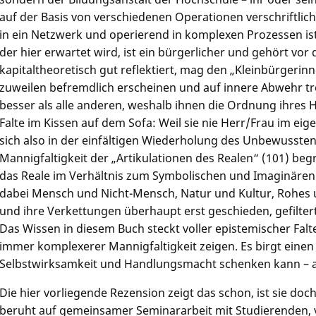
auf der Basis von verschiedenen Operationen verschriftlich
in ein Netzwerk und operierend in komplexen Prozessen ist
der hier erwartet wird, ist ein bürgerlicher und gehört vo
kapitaltheoretisch gut reflektiert, mag den „Kleinbürgeri
zuweilen befremdlich erscheinen und auf innere Abwehr tr
besser als alle anderen, weshalb ihnen die Ordnung ihres Ha
Falte im Kissen auf dem Sofa: Weil sie nie Herr/Frau im ei
sich also in der einfältigen Wiederholung des Unbewussten
Mannigfaltigkeit der „Artikulationen des Realen“ (101) beg
das Reale im Verhältnis zum Symbolischen und Imaginären
dabei Mensch und Nicht-Mensch, Natur und Kultur, Rohes
und ihre Verkettungen überhaupt erst geschieden, gefiltert
Das Wissen in diesem Buch steckt voller epistemischer Falten
immer komplexerer Mannigfaltigkeit zeigen. Es birgt eine
Selbstwirksamkeit und Handlungsmacht schenken kann – au
Die hier vorliegende Rezension zeigt das schon, ist sie doc
beruht auf gemeinsamer Seminararbeit mit Studierenden, v