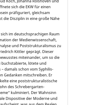
aud Koch, Johanna Rolshoven und
fnete sich die EKW für einen
sein präfiguriert, gleichsam
t die Disziplin in eine große Nähe
e sich im deutschsprachigen Raum
ormation der Medienwissenschaft,
analyse und Poststrukturalismus zu
edrich Kittler geprägt. Dieser
nbewusstes miteinander, um so die
 buchstabierte, lötete und
us – damals schon vom Syphilis-
en Gedanken mitschreiben. Er
elte eine poststrukturalistische
Sohn des Schrebergarten-
steme“ kulminiert. Der Wahnsinn
trale Dispositive der Moderne und
 aufscheint, was aus dem Realen