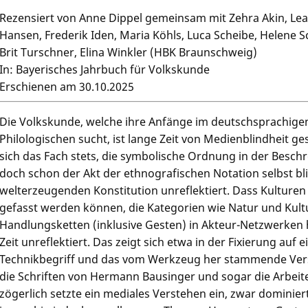
Rezensiert von Anne Dippel gemeinsam mit Zehra Akin, Lea
Hansen, Frederik Iden, Maria Köhls, Luca Scheibe, Helene Sc
Brit Turschner, Elina Winkler (HBK Braunschweig)
In: Bayerisches Jahrbuch für Volkskunde
Erschienen am 30.10.2025
Die Volkskunde, welche ihre Anfänge im deutschsprachig
Philologischen sucht, ist lange Zeit von Medienblindheit
sich das Fach stets, die symbolische Ordnung in der Besc
doch schon der Akt der ethnografischen Notation selbst bli
welterzeugenden Konstitution unreflektiert. Dass Kulture
gefasst werden können, die Kategorien wie Natur und Kult
Handlungsketten (inklusive Gesten) in Akteur-Netzwerken her
Zeit unreflektiert. Das zeigt sich etwa in der Fixierung auf
Technikbegriff und das vom Werkzeug her stammende Vers
die Schriften von Hermann Bausinger und sogar die Arbeit
zögerlich setzte ein mediales Verstehen ein, zwar dominier