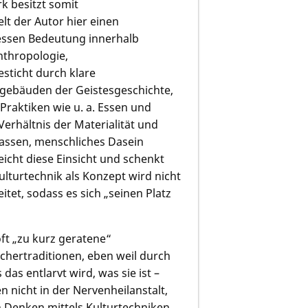
k besitzt somit
lt der Autor hier einen
 dessen Bedeutung innerhalb
nthropologie,
esticht durch klare
gebäuden der Geistesgeschichte,
raktiken wie u. a. Essen und
Verhältnis der Materialität und
lassen, menschliches Dasein
eicht diese Einsicht und schenkt
urtechnik als Konzept wird nicht
itet, sodass es sich „seinen Platz
ft „zu kurz geratene“
chertraditionen, eben weil durch
 das entlarvt wird, was sie ist –
n nicht in der Nervenheilanstalt,
n Denken mittels Kulturtechniken