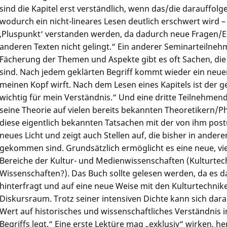
sind die Kapitel erst verständlich, wenn das/die darauffol
wodurch ein nicht-lineares Lesen deutlich erschwert wird 
‚Pluspunkt‘ verstanden werden, da dadurch neue Fragen/E
anderen Texten nicht gelingt.“ Ein anderer Seminarteilneh
Fächerung der Themen und Aspekte gibt es oft Sachen, die
sind. Nach jedem geklärten Begriff kommt wieder ein neuer 
meinen Kopf wirft. Nach dem Lesen eines Kapitels ist der
wichtig für mein Verständnis.“ Und eine dritte Teilnehmende
seine Theorie auf vielen bereits bekannten Theoretikern/Ph
diese eigentlich bekannten Tatsachen mit der von ihm postul
neues Licht und zeigt auch Stellen auf, die bisher in ande
gekommen sind. Grundsätzlich ermöglicht es eine neue, vie
Bereiche der Kultur- und Medienwissenschaften (Kulturtec
Wissenschaften?). Das Buch sollte gelesen werden, da es d
hinterfragt und auf eine neue Weise mit den Kulturtechniken
Diskursraum. Trotz seiner intensiven Dichte kann sich dara
Wert auf historisches und wissenschaftliches Verständnis 
Begriffs legt.“ Eine erste Lektüre mag „exklusiv“ wirken, 