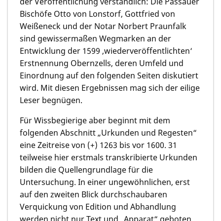
der Veröffentlichung verständlich: Die Passauer
Bischöfe Otto von Lonstorf, Gottfried von
Weißeneck und der Notar Norbert Praunfalk
sind gewissermaßen Wegmarken an der
Entwicklung der 1599 ‚wiederveröffentlichten‘
Erstnennung Obernzells, deren Umfeld und
Einordnung auf den folgenden Seiten diskutiert
wird. Mit diesen Ergebnissen mag sich der eilige
Leser begnügen.
Für Wissbegierige aber beginnt mit dem
folgenden Abschnitt „Urkunden und Regesten“
eine Zeitreise von (+) 1263 bis vor 1600. 31
teilweise hier erstmals transkribierte Urkunden
bilden die Quellengrundlage für die
Untersuchung. In einer ungewöhnlichen, erst
auf den zweiten Blick durchschaubaren
Verquickung von Edition und Abhandlung
werden nicht nur Text und „Apparat“ geboten,